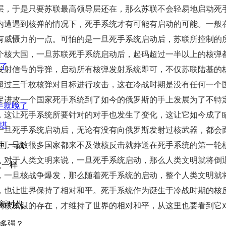
层，于是只要苏联最高领导层还在，那么苏联不会轻易地启动死
内遭遇到核弹的情况下，死手系统才有可能有启动的可能。一般
有威慑力的一点。可怕的是一旦死手系统启动后，苏联所控制的
个核大国，一旦苏联死手系统启动后，起码超过一半以上的核弹
了
发射信号的导弹，启动所有核弹发射系统即可，不仅苏联陆基的
超过三千枚核弹对目标进行攻击，这在冷战时期是没有任何一个
定进攻一个国家死手系统到了如今的俄罗斯的手上发展为了不特
手就晚了
，这让死手系统所要针对的对手也发生了变化，这让它如今成了
堪
一旦死手系统启动后，无论有没有向俄罗斯发射过核武器，都会
尚可一战
性，导致很多国家都来不及做核反击就葬送在死手系统的第一轮
，对于人类文明来说，一旦死手系统启动，那么人类文明就将倒
太一样
，一旦核战争爆发，那么随着死手系统的启动，整个人类文明就
，也让世界保持了相对和平。死手系统作为诞生于冷战时期的核
力新时代
的核威慑的存在，才维持了世界的相对和平，从这里也要看到它
有多强？