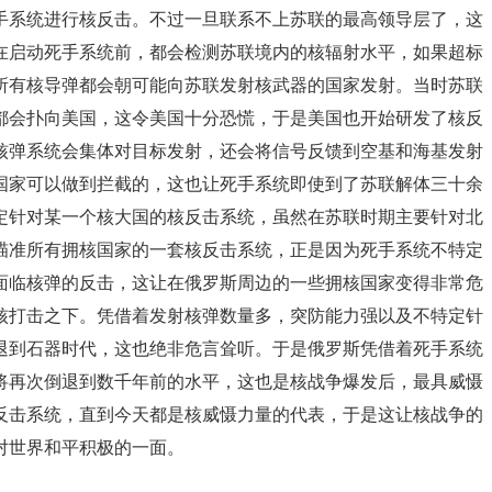
手系统进行核反击。不过一旦联系不上苏联的最高领导层了，这
在启动死手系统前，都会检测苏联境内的核辐射水平，如果超标
所有核导弹都会朝可能向苏联发射核武器的国家发射。当时苏联
都会扑向美国，这令美国十分恐慌，于是美国也开始研发了核反
核弹系统会集体对目标发射，还会将信号反馈到空基和海基发射
国家可以做到拦截的，这也让死手系统即使到了苏联解体三十余
定针对某一个核大国的核反击系统，虽然在苏联时期主要针对北
瞄准所有拥核国家的一套核反击系统，正是因为死手系统不特定
面临核弹的反击，这让在俄罗斯周边的一些拥核国家变得非常危
核打击之下。凭借着发射核弹数量多，突防能力强以及不特定针
退到石器时代，这也绝非危言耸听。于是俄罗斯凭借着死手系统
将再次倒退到数千年前的水平，这也是核战争爆发后，最具威慑
反击系统，直到今天都是核威慑力量的代表，于是这让核战争的
对世界和平积极的一面。