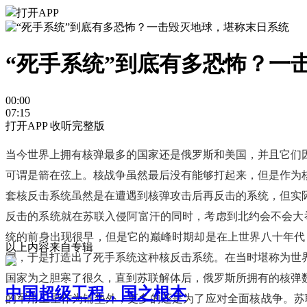
打开APP
“死手系统”到底有多恐怖？一
00:00
07:15
打开APP 收听完整版
当今世界上拥有核弹最多的国家还是俄罗斯和美国，并且它们
可谓是箭在弦上。核战争虽然最后没有能够打起来，但是作为
套核反击系统虽然是在遭遇到核弹攻击后再反击的系统，但实
反击的系统就在苏联入侵阿富汗的同时，考虑到北约会不会大
统的前身出现很早，但是它的巅峰时期却是在上世界八十年代
以上内容来自专辑
国，于是打造出了死手系统这种核反击系统。在当时堪称为世
国家为之胆寒了很久，直到苏联解体后，俄罗斯所拥有的核弹
中国超级工程，国之根本
的军用卫星作为铺垫外，更多的还是为了应对全面核战争。苏