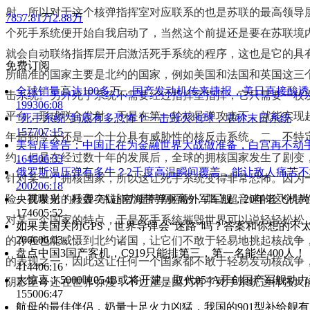
射，所以对于这个核弹指挥室对应联系的也是苏联的最高领导
7857.81万
2.88万
个死手系统便开始自我启动了，当然这个前提还是要在苏联境
就会自动联络指挥层开启激活死手系统的程序，这也是它的具
免费订阅
所瞄准的国家主要是北约的国家，例如美国和法国和英国这三
全球销量高达100多万，国产发动机传来捷报，美日直接酸透
击系统。另外死手系统不需要经过指挥室指挥，它只需要一枚
1993
06:08
平台，形成联合发射。于是在第一轮核导弹攻击下，就能实现
“死手系统”到底有多恐怖？一击毁灭地球，堪称末日系统
1577
07:15
年后到今天还是一个十分具有威胁性的核反击系统。二、不特
美智库警告：中国正在为金融世界大战做准备，白宫再不动
约。但是在经过数十年的发展后，全球的拥核国家发生了剧变
1645
06:33
俄罗斯温压弹有多牛？2千度高温瞬间覆盖，能让敌人痛苦不
针对某一个拥核国家，所以这让死手系统变得非常恐怖。因为
2002
06:18
央视曝光！歼轰-7A赴南海带弹驱离外军军舰，20年老飞机
险。其发射的核弹突防能力是特别强的，加上超音速的这个特
1746
05:52
对某一个国家的特点，于是死手系统摧毁世界可以说轻轻松松
如果美国关闭GPS，世界导弹会“迷路”吗？答案和你想的不
2066
06:03
的存在也能威慑到北约诸国，让它们不敢于轻易地挑起核战争
盘点中国3国产客机，C919只能排第三，第一名能坐400人！
的表现之一，因此这让任何一个国家都不敢于轻易发动核战争
4144
06:16
大惊喜！5000吨054B或将开建，取代054A开创国产军舰动
阴影至今还在世界弥漫，不过正是因为有了死手系统这样强大
1550
06:47
航母的最佳伴侣，奶量十足火力凶猛，我国的901型补给舰