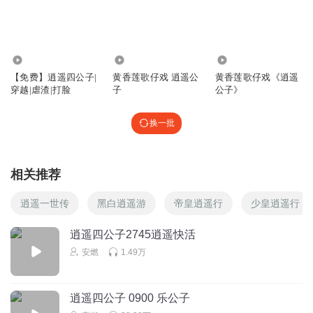
安安静静听会书
就算少林武当在国家机器面前都是蝼蚁
回复
2025-04-14
3
1.99万
3652
6222
【免费】逍遥四公子|
黄香莲歌仔戏 逍遥公
黄香莲歌仔戏《逍遥
听友127036028
穿越|虐渣|打脸
子
公子》
沈妙，是那个手妙人更妙。放大招开机甲那个吗？
换一批
回复
2026-03-28
2
伍文涛
相关推荐
这种说话，直接把这傻B公子杀了吧
回复
2025-04-16
2
逍遥一世传
黑白逍遥游
帝皇逍遥行
少皇逍遥行
听友313432373
逍遥四公子2745逍遥快活
https://xima.tv/1_KQkT10j?_sonic=0
安燃
1.49万
回复
2026-07-19
1
逍遥四公子 0900 乐公子
Soledadhook