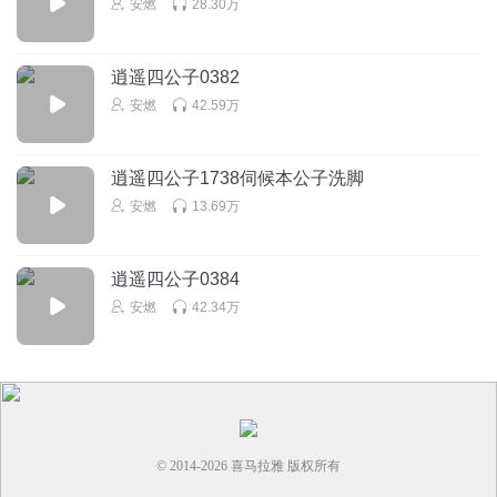
安燃
28.30万
好一个腚眼一瞧
回复
2026-07-04
1
逍遥四公子0382
一听都懵了
安燃
42.59万
除非这个世界的武力可以超越朝廷的存在，不然朝廷依然是
真理，大型宗门可以跟知县叫两句已经是极限了，这是权势
逍遥四公子1738伺候本公子洗脚
滔天的王爷，杀几个人不需要理由，江湖人到底有什么底气
敢上来插嘴，作者有病吧，难道就这样一直窝里斗下去，全
安燃
13.69万
是臭鱼烂虾
回复
2025-09-16
1
逍遥四公子0384
安燃
42.34万
© 2014-
2026
喜马拉雅 版权所有