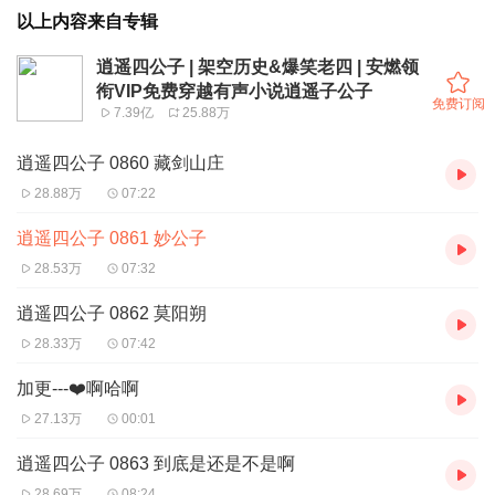
以上内容来自专辑
逍遥四公子 | 架空历史&爆笑老四 | 安燃领
衔VIP免费穿越有声小说逍遥子公子
免费订阅
7.39亿
25.88万
逍遥四公子 0860 藏剑山庄
28.88万
07:22
逍遥四公子 0861 妙公子
28.53万
07:32
逍遥四公子 0862 莫阳朔
28.33万
07:42
加更---❤️啊哈啊
27.13万
00:01
逍遥四公子 0863 到底是还是不是啊
28.69万
08:24