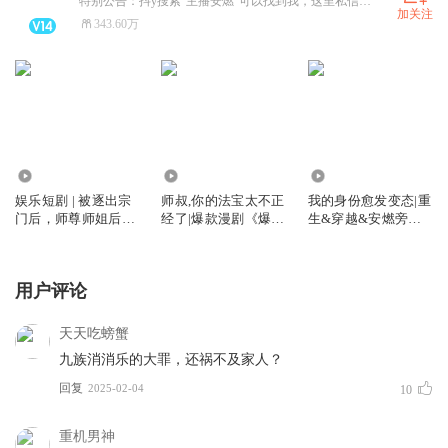
特别公告：抖y搜索“主播安燃”可以找到我，这里私信看不到
加关注
343.60万
182.06万
9978.27万
268.46万
娱乐短剧 | 被逐出宗
师叔,你的法宝太不正
我的身份愈发变态|重
门后，师尊师姐后悔
经了|爆款漫剧《爆笑
生&穿越&安燃旁白
终生
修仙：师叔的法宝有
丨这个诅咒太棒了姊
点怪》原著|安燃穿越
妹篇丨vip免费有声
爆笑修仙|法宝不正经
小说
用户评论
VIP免费有声小说
天天吃螃蟹
九族消消乐的大罪，还祸不及家人？
回复
2025-02-04
10
重机男神