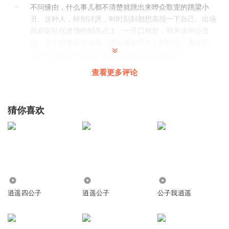
不问缘由，什么事儿都不清楚就跳出来哗众取宠的跳梁小
丑。这种人，特别讨厌，时时刻刻都想表现一下自己。出场
就必定站在道德的制高点上，一开口就是，我来说句公道
话，完了再道德绑架你，博取被偏帮之人的好感。离这种
人，一定要远一点，以免雷劈他的时候牵连到你！
回复
2025-08-29
5
查看更多评论
在下小闲鱼
回复 @
重机男神
:
你这头像有点牛逼
猜你喜欢
佑羽铭
得了吧，江湖人分1000股暗杀小队，你一出门就去暗杀你全
家，超品武力会怕你那打一抢换一次的抢？
回复
2025-09-26
4
159.86万
3392
3.42万
铁街华子
逍遥四公子
逍遥公子
公子我逍遥
你特马哪根葱啊，给你面子
回复
2025-03-10
4