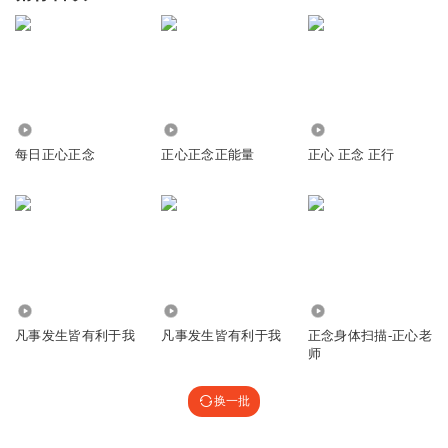
2970
607
6896
每日正心正念
正心正念正能量
正心 正念 正行
1072
2.70万
3.18万
凡事发生皆有利于我
凡事发生皆有利于我
正念身体扫描-正心老
师
换一批