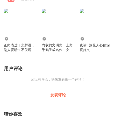
2675
1.23万
2582.19万
正向表达｜怎样说，
内衣的文明史丨上野
夜读 | 洞见人心的深
别人爱听？不仅说得
千鹤子成名作丨女性
度好文
对，还说得巧？
成长必读丨社会学、
女性处境、两性议题
丨厌女丨始于极限
用户评论
还没有评论，快来发表第一个评论！
发表评论
猜你喜欢