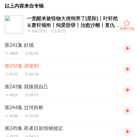
以上内容来自专辑
一觉醒来被怪物大佬饲养了[星际]丨叶轩然
＆萧轩领衔丨纯爱甜饼丨治愈沙雕丨复仇爽
免费订阅
358.31万
1.32万
文
第241集 好感
4850
08:40
第242集 潜规则
4742
08:26
第243集 我揍我自己
4815
08:57
第244集 过河拆桥
4596
09:26
第245集 死者目前情绪稳定
4575
08:53