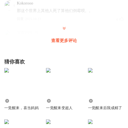
Kokorooo
那这个世界上其他人死了算他们倒霉呗。。
回复
2025-10-13
4
笑眼回眸_9I
弃听，三观不合，前面还说卡伦星人喜欢人类，现在把人类
查看更多评论
作为食物！
回复
2025-02-27
4
猜你喜欢
fang26
反人类，反社会，没意思
回复
2025-11-13
3
路慢慢黄
1586
1358
460
三观不正，有点听不下去了
一觉醒来，喜当妈妈
一觉醒来变超人
一觉醒来后我成精了
回复
2025-10-03
3
慕难寻