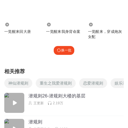
这迟年的性格有点反社会啊，太血腥了，有点无厘头。
回复
2025-04-26
3
1180.15万
1.01万
431
好想拥有那只猫
一觉醒来回大唐
一觉醒来我身背命案
一觉醒来，穿成炮灰
女配
回复
2025-03-31
2
换一批
北卡蓝星空
不明白作者为什么要写这段？莫名的剧情
相关推荐
回复
2025-05-03
0
神仙潜规则
重生之我爱潜规则
恋爱潜规则
娱乐潜
迟灬暮
抢沙发
潜规则26-潜规则大楼的基层
王更新
2.19万
回复
2025-01-27
0
潜规则