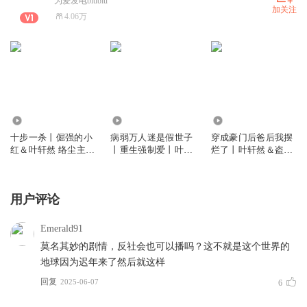
为爱发电biubiu
加关注
4.06万
137.89万
95.51万
407.85万
十步一杀丨倔强的小
病弱万人迷是假世子
穿成豪门后爸后我摆
红＆叶轩然 络尘主述
丨重生强制爱丨叶轩
烂了丨叶轩然＆盗愁
丨武侠群像丨大逃杀
然＆鹿土＆紫月领衔
丨甜宠丨萌宝丨先婚
丨CP大杂烩丨多人有
丨古风精品有声剧
后爱
声剧
用户评论
Emerald91
莫名其妙的剧情，反社会也可以播吗？这不就是这个世界的
地球因为迟年来了然后就这样
回复
2025-06-07
6