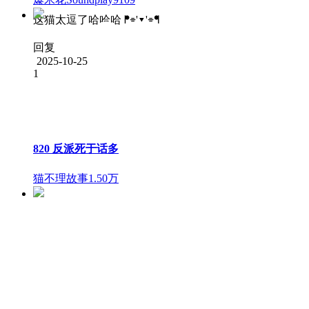
820 反派死于话多
猫不理故事
1.50万
墨夜gdj
这猫太逗了哈哈哈 ᖰ⌯'▾'⌯ᖳ
回复