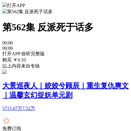
打开APP
第562集 反派死于话多
00:00
06:06
打开APP 收听完整版
购买 ￥
0.10
以上内容来自专辑
大景巡夜人｜姣姣兮顾辰｜重生复仇爽文
｜温馨玄幻捉妖单元剧
5715.67万
7.52万
免费订阅