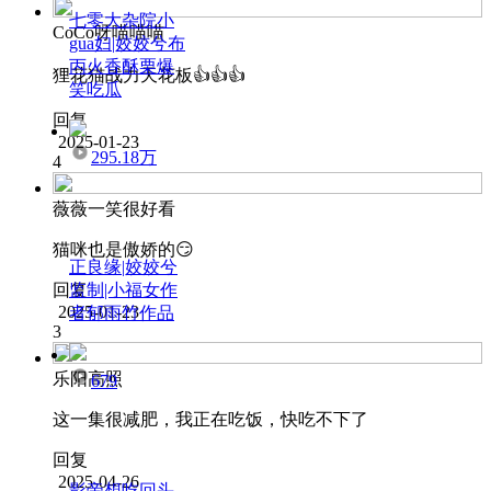
七零大杂院小
CoCo呀喵喵喵
gua妇|姣姣兮布
丙火香酥栗爆
狸花猫战力天花板👍👍👍
笑吃瓜
回复
2025-01-23
295.18万
4
薇薇一笑很好看
猫咪也是傲娇的😏
正良缘|姣姣兮
监制|小福女作
回复
2025-01-23
者郁雨竹作品
3
乐阳高照
679
这一集很减肥，我正在吃饭，快吃不下了
回复
2025-04-26
影帝想吃回头