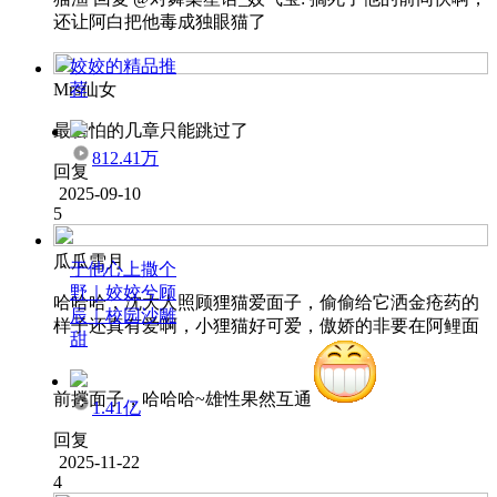
还让阿白把他毒成独眼猫了
姣姣的精品推
Mrs仙女
荐
最害怕的几章只能跳过了
812.41万
回复
2025-09-10
5
瓜瓜雪月
于他心上撒个
野｜姣姣兮顾
哈哈哈，沈大人照顾狸猫爱面子，偷偷给它洒金疮药的
辰｜校园沙雕
样子还真有爱啊，小狸猫好可爱，傲娇的非要在阿鲤面
甜
前撑面子，哈哈哈~雄性果然互通
1.41亿
回复
2025-11-22
4