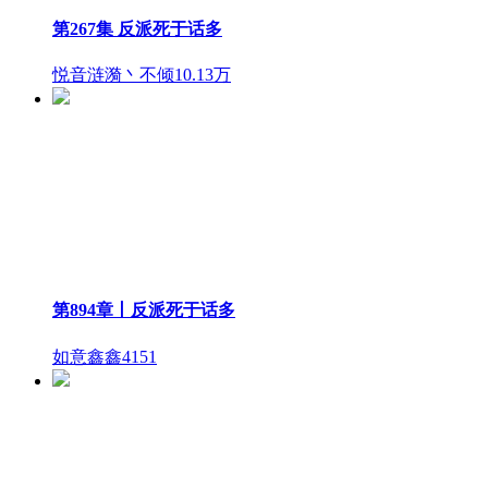
2025-10-25
第267集 反派死于话多
1
悦音涟漪丶不倾
10.13万
第894章丨反派死于话多
如意鑫鑫
4151