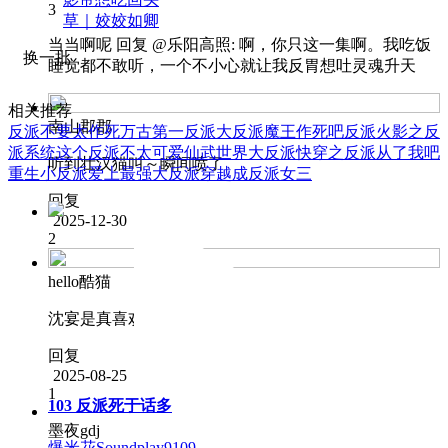
3
草｜姣姣如卿
当当啊呢
回复 @
乐阳高照
:
啊，你只这一集啊。我吃饭
换一批
睡觉都不敢听，一个不小心就让我反胃想吐灵魂升天
相关推荐
南山郡郡
反派不要太作死
万古第一反派
大反派魔王
作死吧反派
火影之反
派系统
这个反派不太可爱
仙武世界大反派
快穿之反派从了我吧
听到壮汉猫叫～瞬间喷了
重生小反派爱上最强大反派
穿越成反派女三
回复
2025-12-30
2
hello酷猫
沈宴是真喜欢小动物们
回复
2025-08-25
1
103 反派死于话多
爆米花Soundplay
9109