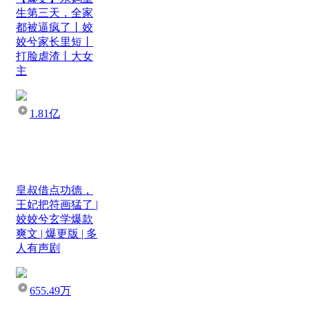
生第三天，全家
都被逼疯了丨姣
姣兮家长里短丨
打脸虐渣丨大女
主
1.81亿
皇叔借点功德，
王妃把符画猛了 |
姣姣兮玄学爆款
爽文 | 爆更版 | 多
人有声剧
655.49万