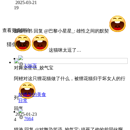
2025-03-21
19
查看更多评论
蓁蓁听书
回复 @
巴黎小星星_
:
雄性之间的默契
猜你喜欢
这猫咪太逗了…
3.06万
对舞染笙语_姣气宝
阿鲤对这只狸花猫做了什么，被狸花猫归于坏女人的行
姣姣兮的美食
列
日常
回复
2025-01-23
7664
4
猫渔
回复 @
对舞染笙语_姣气宝
:
搞死了他的前同伙啊，