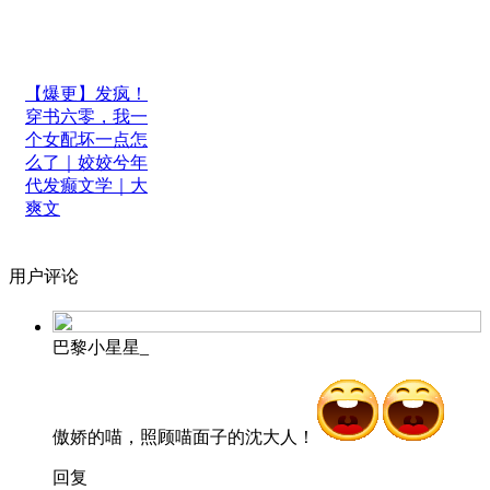
【爆更】发疯！
穿书六零，我一
个女配坏一点怎
么了｜姣姣兮年
代发癫文学｜大
爽文
用户评论
巴黎小星星_
傲娇的喵，照顾喵面子的沈大人！
回复