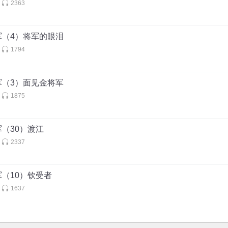
2363
军（4）将军的眼泪
1794
军（3）面见金将军
1875
（30）渡江
2337
（10）钦受者
1637