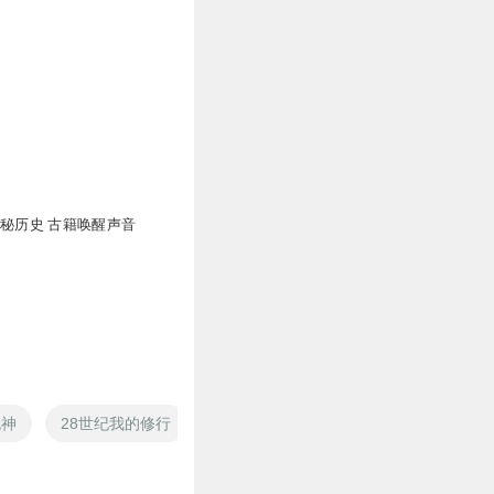
揭秘历史 古籍唤醒声音
无神
28世纪我的修行
再不敬天
系统举起手来
不敬