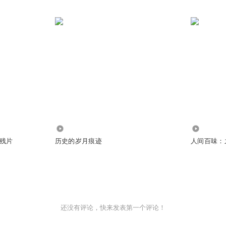
33.82万
1.53万
残片
历史的岁月痕迹
人间百味：
还没有评论，快来发表第一个评论！