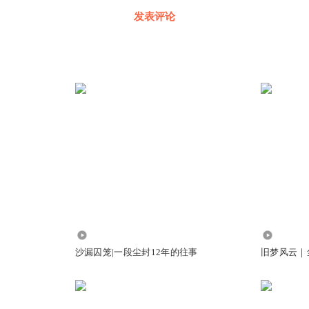
发表评论
2269
1452
沙漏囚笼|一段尘封12年的往事
旧梦风云｜