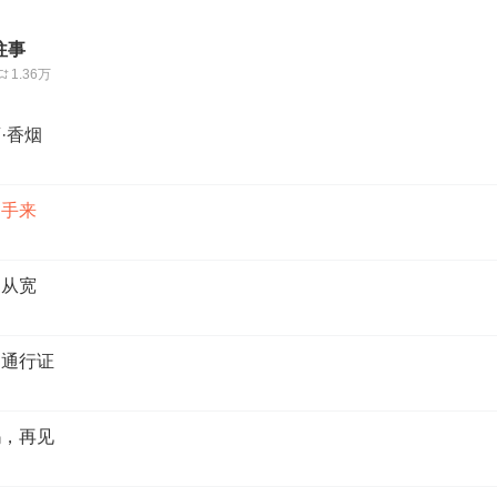
往事
1.36万
·香烟
起手来
白从宽
别通行证
妈，再见