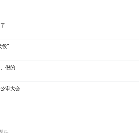
丢了
兵役"
的、假的
民公审大会
朋友。