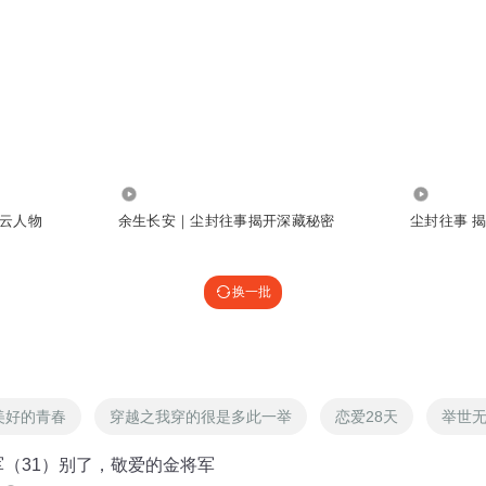
5489
4.97万
云人物
余生长安｜尘封往事揭开深藏秘密
尘封往事 
换一批
美好的青春
穿越之我穿的很是多此一举
恋爱28天
举世
军（31）别了，敬爱的金将军