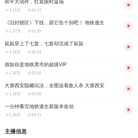
和平大动作，红装限时返场
1.15万
01:17
《旧封锁区》下线，跟它告个别吧！ 地铁逃生
1.37万
02:35
鼠鼠穿上了七套，七套却活成了鼠鼠
1.26万
02:53
假如你是地铁黑市的超级VIP
1.30万
02:10
大唐西安隐藏玩法，全图追着敌人杀 大唐西安
1.26万
02:00
一分钟看完地铁逃生新版本改动
1.36万
03:21
主播信息