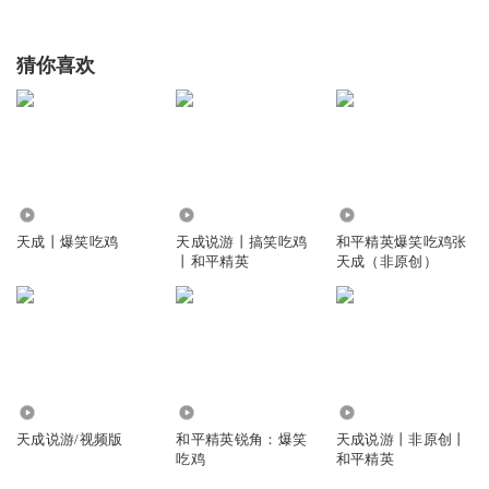
海地两万里
猜你喜欢
你能帮我扶贫吗？
回复
2025-01-17
0
我是学生党ryu
小学生好6啊
回复
21.08万
57.66万
162.80万
2025-02-04
0
天成丨爆笑吃鸡
天成说游丨搞笑吃鸡
和平精英爆笑吃鸡张
丨和平精英
天成（非原创）
Timi1016
我看见数码了
回复
2025-01-17
0
47.14万
2.06万
293.72万
天成说游/视频版
和平精英锐角：爆笑
天成说游丨非原创丨
吃鸡
和平精英