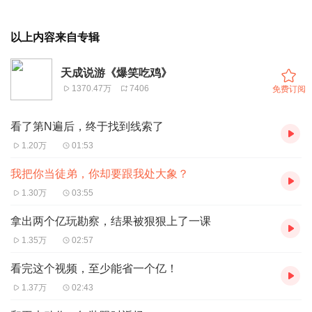
以上内容来自专辑
天成说游《爆笑吃鸡》
1370.47万
7406
免费订阅
看了第N遍后，终于找到线索了
1.20万
01:53
我把你当徒弟，你却要跟我处大象？
1.30万
03:55
拿出两个亿玩勘察，结果被狠狠上了一课
1.35万
02:57
看完这个视频，至少能省一个亿！
1.37万
02:43