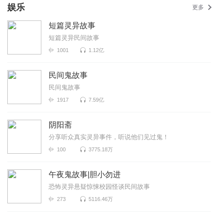
娱乐
更多
短篇灵异故事
短篇灵异民间故事
1001
1.12亿
民间鬼故事
民间鬼故事
1917
7.59亿
阴阳斋
分享听众真实灵异事件，听说他们见过鬼！
100
3775.18万
午夜鬼故事|胆小勿进
恐怖灵异悬疑惊悚校园怪谈民间故事
273
5116.46万