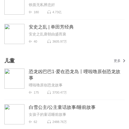
铁面无私辨忠奸
180
4.73亿
安史之乱 | 单田芳经典
安史之乱唐朝由盛而衰
40
3605.97万
儿童
更多
恐龙凶巴巴1·爱在恐龙岛丨哩啦噜原创恐龙故
事
哩啦噜原创恐龙故事
175
3700.47万
白雪公主/公主童话故事/睡前故事
女孩子的童话睡前故事
62
2488.76万