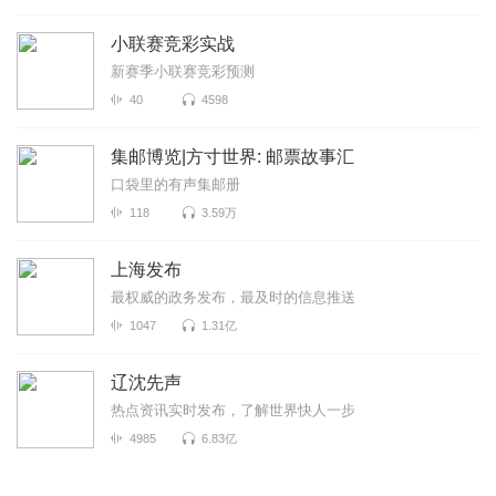
小联赛竞彩实战
新赛季小联赛竞彩预测
40
4598
集邮博览|方寸世界: 邮票故事汇
口袋里的有声集邮册
118
3.59万
上海发布
最权威的政务发布，最及时的信息推送
1047
1.31亿
辽沈先声
热点资讯实时发布，了解世界快人一步
4985
6.83亿