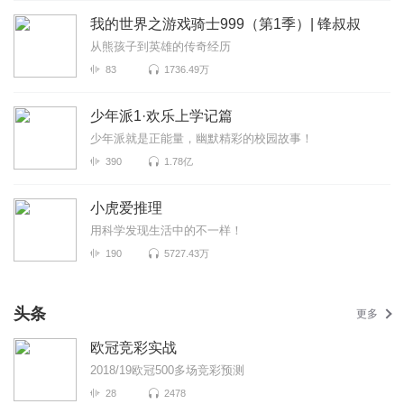
我的世界之游戏骑士999（第1季）| 锋叔叔
从熊孩子到英雄的传奇经历
83
1736.49万
少年派1·欢乐上学记篇
少年派就是正能量，幽默精彩的校园故事！
390
1.78亿
小虎爱推理
用科学发现生活中的不一样！
190
5727.43万
头条
更多
欧冠竞彩实战
2018/19欧冠500多场竞彩预测
28
2478