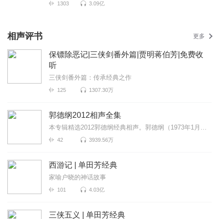
1303
3.09亿
相声评书
更多
保镖除恶记|三侠剑番外篇|贾明蒋伯芳|免费收
听
三侠剑番外篇：传承经典之作
125
1307.30万
郭德纲2012相声全集
本专辑精选2012郭德纲经典相声。郭德纲（1973年1月18日－），相声演员、中国天津人，亦为电视演员及电视...
42
3939.56万
西游记 | 单田芳经典
家喻户晓的神话故事
101
4.03亿
三侠五义 | 单田芳经典