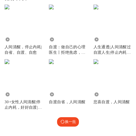
7902
8.53万
39.28万
人间清醒，停止内耗|
自渡：做自己的心理
人生通透|人间清醒过
自省、自渡、自愈
医生丨拒绝焦虑，告
自渡人生|停止内耗|
别内耗
认知人性
7709
2411
922
30+女性人间清醒|停
自渡自省，人间清醒
悲喜自渡，人间清醒
止内耗，好好自渡|认
知觉醒
换一批