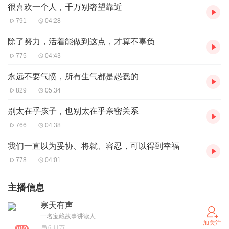
很喜欢一个人，千万别奢望靠近
791
04:28
除了努力，活着能做到这点，才算不辜负
775
04:43
永远不要气愤，所有生气都是愚蠢的
829
05:34
别太在乎孩子，也别太在乎亲密关系
766
04:38
我们一直以为妥协、将就、容忍，可以得到幸福
778
04:01
主播信息
寒天有声
一名宝藏故事讲读人
加关注
6.11万