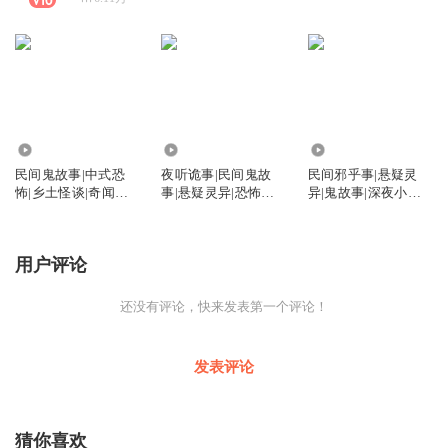
33
3
106
民间鬼故事|中式恐
夜听诡事|民间鬼故
民间邪乎事|悬疑灵
怖|乡土怪谈|奇闻异
事|悬疑灵异|恐怖惊
异|鬼故事|深夜小茶
事|灵异惊悚
悚|诡闻实录
馆
用户评论
还没有评论，快来发表第一个评论！
发表评论
猜你喜欢