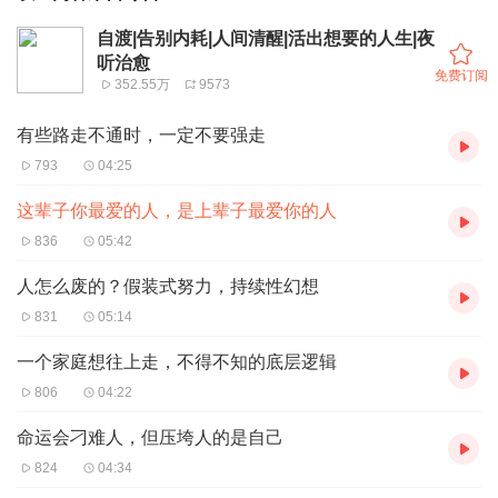
自渡|告别内耗|人间清醒|活出想要的人生|夜
听治愈
免费订阅
352.55万
9573
有些路走不通时，一定不要强走
793
04:25
这辈子你最爱的人，是上辈子最爱你的人
836
05:42
人怎么废的？假装式努力，持续性幻想
831
05:14
一个家庭想往上走，不得不知的底层逻辑
806
04:22
命运会刁难人，但压垮人的是自己
824
04:34