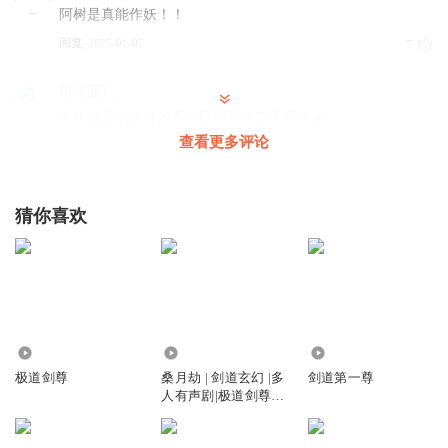
阿树是真能作妖！！
回复
2025-01-07
7
暗域面孔
本小说写的最好的不是顾狗是树苗子阿树
查看更多评论
回复
2025-01-24
5
仙顾ya
猜你喜欢
鬼帝原来境界不朽被顾寒亲大哥打废变成半步不朽
回复
2025-01-08
5
哦耶啧啧
回复 @
仙顾ya
:
亲大哥是谁？？1号？！还是0号？！
88.72万
1.88万
150
一诺千金重许七安
极道剑尊
桑月劫 | 剑道玄幻 |多
剑道第一尊
脸上笑嘻嘻，心里妈卖批
人有声剧|极道剑尊|
回复
2025-03-06
4
限免