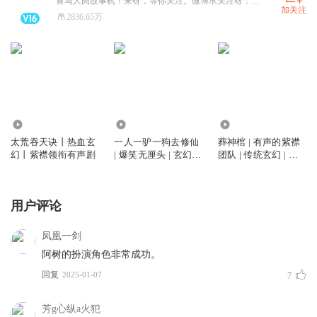
喜马人肉故事机！来呀，等你关注。微博求关注呀：有声的紫襟。
加关注
2836.65万
20.17亿
5.77亿
1.67亿
太荒吞天诀丨热血玄
一人一驴一狗去修仙
葬神棺 | 有声的紫襟
幻丨紫襟领衔有声剧
| 爆笑无厘头 | 玄幻修
团队 | 传统玄幻 | 男
仙 | 有声的紫襟多人
频修仙 |打脸爽文| 多
有声剧
人有声剧
用户评论
凤凰一剑
阿树的扮演角色非常成功。
回复
2025-01-07
7
芳g心纵a火犯