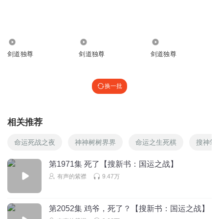
乱世赢家
去你妈的，没完没了了
回复
2026-01-20
3
1.16万
18.00万
1728.12万
剑道独尊
剑道独尊
剑道独尊
听友375719356
啥玩意这反转多少级了真无聊一直这几个画面打来打去还打
不死一个
换一批
回复
2025-06-16
3
蹄囖菲儿
相关推荐
阿树这嘴是真欠打😂
命运死战之夜
神神树树界界
命运之生死棋
搜神笔
回复
2025-03-02
3
第1971集 死了【搜新书：国运之战】
听友541144686
有声的紫襟
9.47万
阿树是真会作死啊
回复
2025-04-24
3
第2052集 鸡爷，死了？【搜新书：国运之战】
云哥_qq