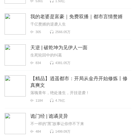
5301
1.50亿
我的老婆是富豪｜免费双播｜都市言情赘婿
千亿赘婿的逆袭人生
305
2566.05万
天逆 | 破乾坤为见伊人一面
生死轮回中的纠葛
834
4381.05万
【精品】逍遥都市：开局从金丹开始修炼丨修
真爽文
落魄青年，绝处逢生，开挂逆袭！
1184
4.76亿
诡门经 | 诡谲灵异
不一样的“黑”故事让你停不下来
484
1499.09万