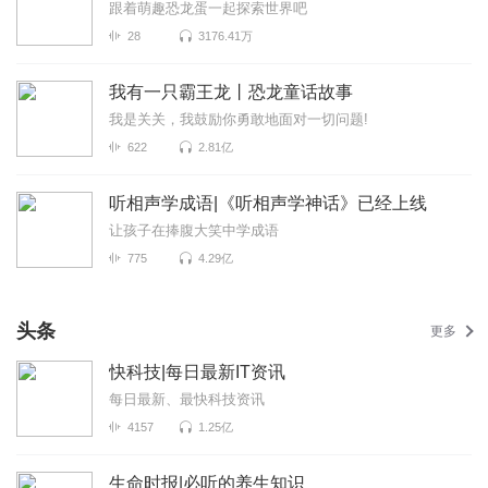
跟着萌趣恐龙蛋一起探索世界吧
28
3176.41万
我有一只霸王龙丨恐龙童话故事
我是关关，我鼓励你勇敢地面对一切问题!
622
2.81亿
听相声学成语|《听相声学神话》已经上线
让孩子在捧腹大笑中学成语
775
4.29亿
头条
更多
快科技|每日最新IT资讯
每日最新、最快科技资讯
4157
1.25亿
生命时报|必听的养生知识