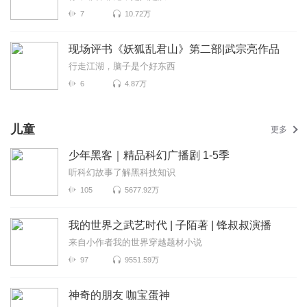
7
10.72万
现场评书《妖狐乱君山》第二部|武宗亮作品
行走江湖，脑子是个好东西
6
4.87万
儿童
更多
少年黑客｜精品科幻广播剧 1-5季
听科幻故事了解黑科技知识
105
5677.92万
我的世界之武艺时代 | 子陌著 | 锋叔叔演播
来自小作者我的世界穿越题材小说
97
9551.59万
神奇的朋友 咖宝蛋神