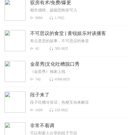
驭房有术/免费/爆更
都市感情，超能恐怖皆可入
5060
1.76亿
不可思议的食堂 | 黄锐娱乐对谈播客
有点意思的故事，不可思议的食堂
42
305.08万
金星秀|文化吐槽脱口秀
《金星秀》独家上线
742
4768.68万
段子来了
段子吐槽冷笑话，热梗互动来解压
1428
132.65亿
非常不着调
可以和家人分享的段子节目