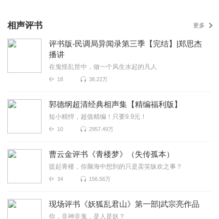
相声评书
更多
评书版-民调局异闻录第三季【完结】|郑思杰
播讲
在鬼怪乱世中，做一个风生水起的凡人
18
38.22万
郭德纲超清经典相声集【精编福利版】
短小精悍，超值精编！只要9.9元！
10
2957.49万
曹云金评书《青楼梦》（失传孤本）
提起青楼，你脑海中想到的只是卖笑纵欢之事？
34
156.56万
现场评书《妖狐乱君山》第一部|武宗亮作品
你，非神非鬼，是人是妖？