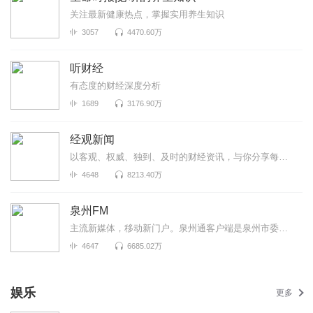
关注最新健康热点，掌握实用养生知识
3057
4470.60万
听财经
有态度的财经深度分析
1689
3176.90万
经观新闻
以客观、权威、独到、及时的财经资讯，与你分享每个重要时刻！A股每日复盘、大公司财报正在持续更新中！
4648
8213.40万
泉州FM
主流新媒体，移动新门户。泉州通客户端是泉州市委市政府重点扶持、泉州晚报社全力打造的泉州智慧城市移...
4647
6685.02万
娱乐
更多