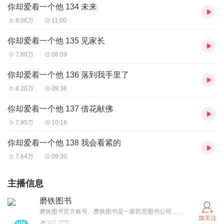
你却爱着一个他 134 未来
8.06万
11:00
你却爱着一个他 135 见家长
7.89万
08:09
你却爱着一个他 136 落到我手里了
8.20万
09:36
你却爱着一个他 137 借花献佛
7.95万
10:18
你却爱着一个他 138 我会看紧的
7.64万
09:30
主播信息
磨铁图书
磨铁图书官方账号。磨铁图书是一家民营图书公司，年出品600余种图书，产品线超过11条。你不认识我，但你一定认识磨铁出的书，像《明朝那些事儿》、《盗墓笔记》、阿狸系列、桂宝系列、朱德庸漫画系列…李敖的文集、季羡林唯一自选集、王小波、周国平、余秋雨……
加关注
317.27万