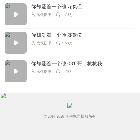
你却爱着一个他 花絮①
娅娅yy5
磨铁图书
6.79万
这个假注定度不好的，而且一个人也没意思！小李子出事儿
了
你却爱着一个他 花絮②
回复
2024-12-23
12
磨铁图书
6.58万
阿毛0928
打酱油的小猪下线了 这孩子其实挺好的，直男喜欢上了简少
你却爱着一个他 081 哥，救救我
挺悲哀， 直男真会喜欢同性吗？
磨铁图书
6.29万
回复
2024-12-26
14
桃花无数有声剧更新中
回复 @
阿毛0928
:
喜欢上同性就不能叫直男
吧。只能说是双性恋
© 2014-
2026
喜马拉雅 版权所有
蓝短裤丶
李玉要去为他的爱情铤而走险了，铁窗泪
回复
2025-01-10
14