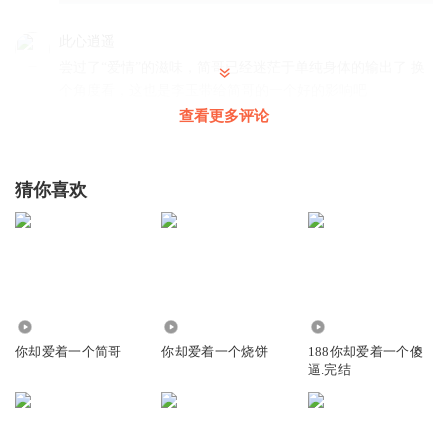
此心逍遥
尝过了“爱情”的滋味，简哥已经迷茫于单纯身体的输出了 换
个角度看，这也是李玉带给简哥的一个好的影响吧
查看更多评论
回复
2024-12-23
51
此心逍遥
回复 @
此心逍遥
:
419的生活方式，个人真是不能接受
猜你喜欢
牡丹DAYTOY
坐了11个小时飞机，还没开始玩呢，又被叫回去了，可怜的
简大少
回复
2024-12-23
31
153.48万
9926
29.23万
徐行之灵
你却爱着一个简哥
你却爱着一个烧饼
188你却爱着一个傻
逼.完结
孤独的简大少，连个搭伴出游的人都没有，又想起他的小美
人玉玉子了
回复
2024-12-23
26