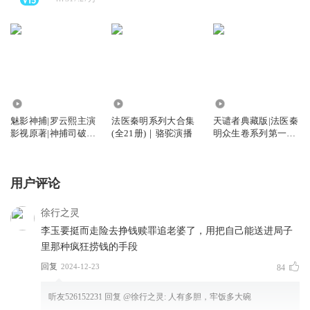
2.04万
3.93亿
526.75万
魅影神捕|罗云熙主演
法医秦明系列大合集
天谴者典藏版|法医秦
影视原著|神捕司破解
(全21册)｜骆驼演播
明众生卷系列第一季|
五绝诡案
骆驼演播
用户评论
徐行之灵
李玉要挺而走险去挣钱赎罪追老婆了，用把自己能送进局子
里那种疯狂捞钱的手段
回复
2024-12-23
84
听友526152231
回复 @
徐行之灵
:
人有多胆，牢饭多大碗