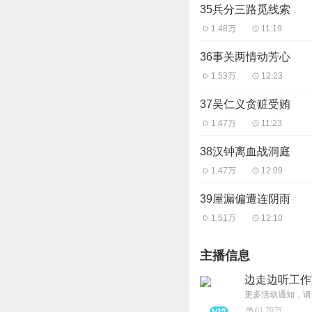
35兵分三路觅线索
1.48万
11:19
36事关两情动芳心
1.53万
12:23
37吴仁义贪赃受贿
1.47万
11:23
38汉钟离血战洞庭
1.47万
12:09
39屋漏偏遭连阴雨
1.51万
12:10
主播信息
边走边听工作
更多活动通知，请
61.70万