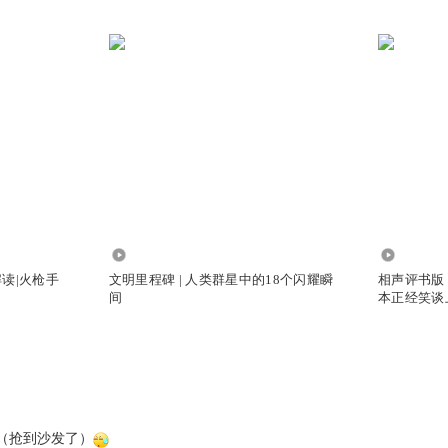
500.79万
7857.77
读|火枪手
文明里程碑 | 人类群星中的18个闪耀瞬
相声评书版
间
本正经笑谈
（抢到沙发了）