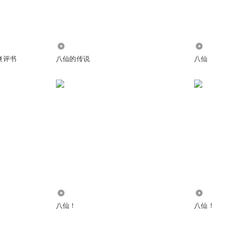
4.74万
3974
爽评书
八仙的传说
八仙
有米兰达宣言了。衙役捕快还挺敬业。
959
10.06万
八仙！
八仙！