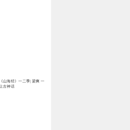
万
《山海经》一二季| 梁爽 一
上古神话