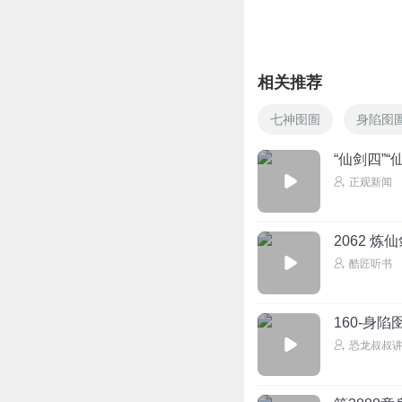
回复
2025-04-05
相关推荐
七神囹圄
身陷囹
“仙剑四”
正观新闻
2062 炼
酷匠听书
160-身陷
恐龙叔叔