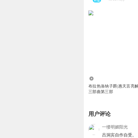
180.56万
布拉热洛纳子爵|惠天言亮解
三部曲第三部
用户评论
一缕明媚阳光
吕洞宾自作自受。