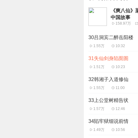
《爽八仙》梁
中国故事
158.97万
30吕洞宾二醉岳阳楼
1.55万
10:32
31失仙剑身陷囹圄
1.51万
10:23
32韩湘子入道修仙
1.55万
11:00
33上公堂树精告状
1.57万
12:46
34陷牢狱细说前情
1.49万
10:56