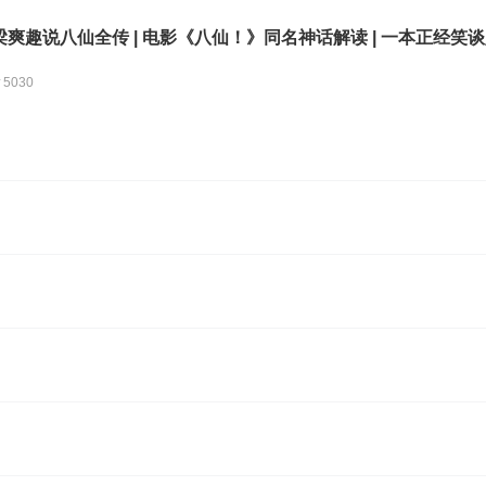
爽趣说八仙全传 | 电影《八仙！》同名神话解读 | 一本正经笑谈八
5030