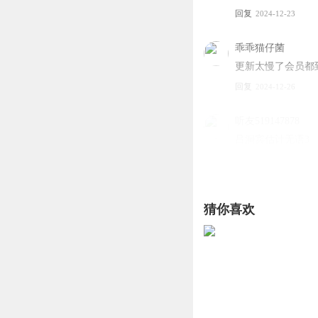
回复
2024-12-23
乖乖猫仔菌
更新太慢了会员都
回复
2024-12-26
听友519147878
吕洞宾估计无语3
回复
2025-05-07
快乐小菌落
猜你喜欢
这几次听得心里不
回复
2025-05-02
韩妃子_mq
第三
回复
2024-12-23