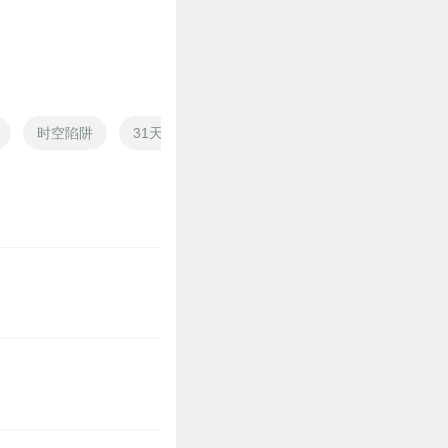
0
时空陷阱
31天深渊
身陷愚媒
囹圄千年