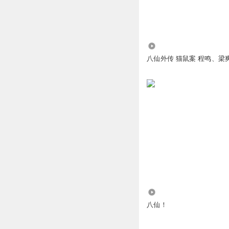
大帅哥2024
1111111111117
回复
2024-12-25
24.41万
八仙外传 猫鼠案 程鸣、梁
WK66
喝酒坏事啊！
回复
2024-12-24
PC4587_Hg
很好，唐朝中国就
回复
2026-01-15
1850606ryct
爽爽爽爽爽爽
4085
回复
2025-12-24
八仙！
春毅盎然y