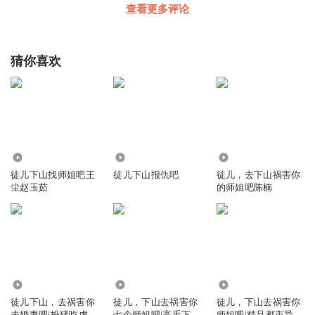
查看更多评论
猜你喜欢
183
1.49万
387
徒儿下山找师姐吧王
徒儿下山报仇吧
徒儿，去下山祸害你
尘赵玉茹
的师姐吧陈楠
48.56万
2131.42万
12.51万
徒儿下山，去祸害你
徒儿，下山去祸害你
徒儿，下山去祸害你
未婚妻吧|扮猪吃虎|
七个师姐吧|高手下
师姐吧|精品都市异能