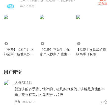
汇聚天下精品小说，匠心制作，品质听书！
加关注
292.36万
21.21万
7.95万
106.26万
【免费】《对手》上
【免费】宫先生，你
【免费】女总裁的顶
部全集：新驻京办主
家夫人抄家了|重生千
级高手（双播）
任
金：帝少的燃情宠妻
用户评论
大爷721521
就这讲的多矛盾，性叶的，碰到实力底的，讲解是真能催牛
逼，碰到有实力的就无语，垃圾
回复
2025-12-04
2