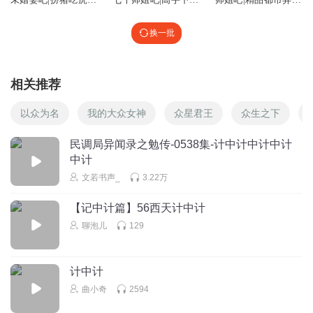
打脸|爆爽|爆笑|无敌|
山|一人之下
小说
至尊
换一批
相关推荐
以众为名
我的大众女神
众星君王
众生之下
民调局异闻录之勉传-0538集-计中计中计中计
中计
文若书声_
3.22万
【记中计篇】56西天计中计
聊泡儿
129
计中计
曲小奇
2594