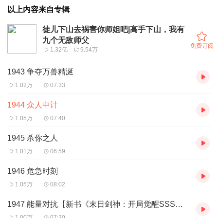
以上内容来自专辑
徒儿下山去祸害你师姐吧|高手下山，我有
九个无敌师父
免费订阅
1.32亿
9.54万
1943 争夺万兽精涎
1.02万
07:33
1944 众人中计
1.05万
07:40
1945 杀你之人
1.01万
06:59
1946 危急时刻
1.05万
08:02
1947 能量对抗【新书《末日剑神：开局觉醒SSS级天赋，震惊全球》上线啦】
1.00万
07:30