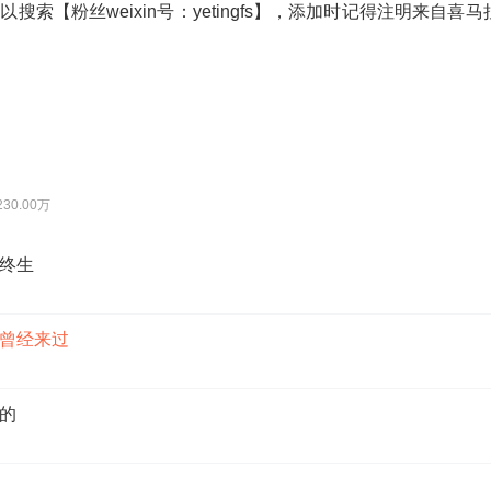
搜索【粉丝weixin号：yetingfs】，添加时记得注明来自喜
230.00万
终生
曾经来过
的