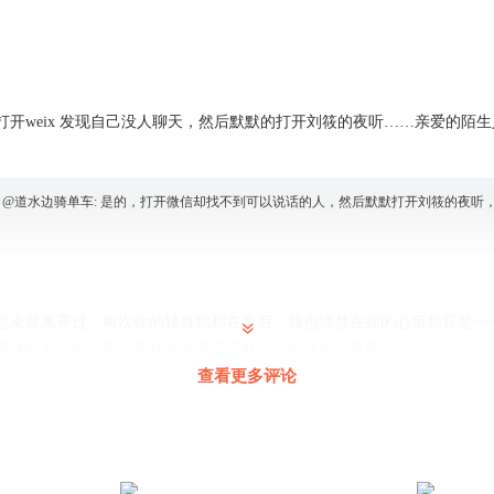
打开weix 发现自己没人聊天，然后默默的打开刘筱的夜听……亲爱的陌
 @
道水边骑单车
:
是的，打开微信却找不到可以说话的人，然后默默打开刘筱的夜听
也未曾离开过，每次你的转身我都在身后，我也清楚在你的心里我只是一
能找到另一半，或许那样才会各自安好，我也就不会在痛……
查看更多评论
 @
国产小Xian女
:
其实没有理由的喜欢一个人我也经历过，学会放弃这也是一种成长