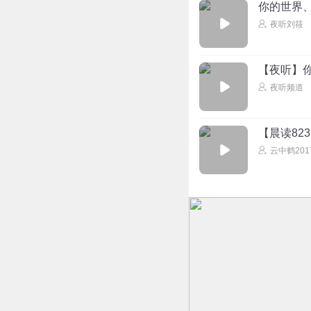
你的世界
夜听刘筱
听友235751432
你的世界我路过，
回复
2020-05-11
【夜听】
夜听频道
【晨读82
云中鹤201