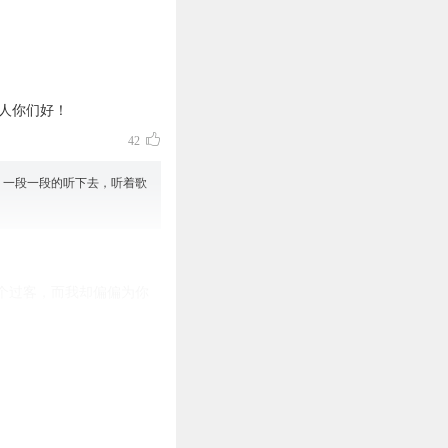
生人你们好！
42
，一段一段的听下去，听着歌
个过客，而我却偏偏为你
35