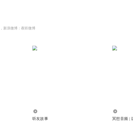
，新浪微博：夜听微博
131.57万
2.84万
听友故事
冥想音频 |