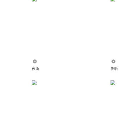
就义无反顾的爱了 现在你说要走 我就大大方方的放过 你别回头别看我死也
生 我巴不得你尝尽世间的苦 你到底要我说几遍我有多喜欢你 那种玻璃碎
我 我在努力 努力让你喜欢我 或者说 努力让我心酸到放弃你
 @
陈俊安的疯仙女呦
:
我也爱过。不知道有多少次说过放手，却没有舍得。好好珍惜每
627
1.05万
就算了
夜听
夜听
阿捞哥
:
+1
而你却成了我的定格