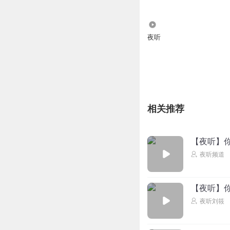
亦然813
回复 @
听友6
111
夜听
雪落无声_cc
你的世界我来过…
回复
2018-03-28
1877365
你的世界我也闯入
相关推荐
回复
2018-03-23
【夜听】
听友108714339
夜听频道
你的世界，我曾经
回复
2018-03-23
【夜听】
1539588死老者
夜听刘筱
平儿，如果我从没
回复
2021-03-22