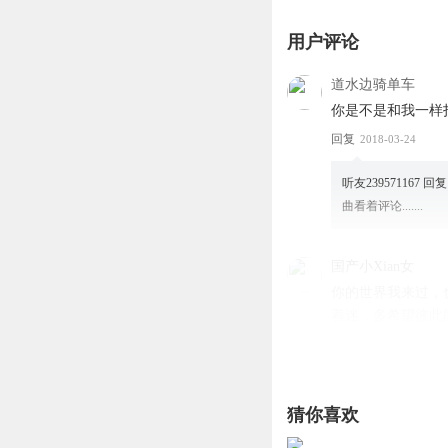
用户评论
道水边骑单车
你是不是和我一样
回复
2018-03-24
听友239571167
回复
曲看着评论.......
国产小Xian女
你的世界我来过，
着迷，多希望彼此
回复
2018-03-23
听友109098687
回复
猜你喜欢