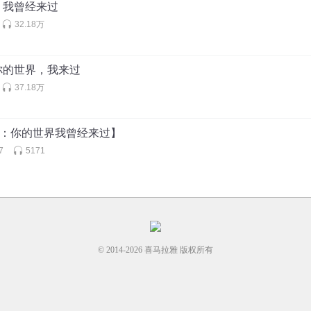
、我曾经来过
32.18万
然而只是路过！感恩缘分让我们相遇，留下一段美好的回忆，只希望你过
你的世界，我来过
37.18万
3：你的世界我曾经来过】
7
5171
© 2014-
2026
喜马拉雅 版权所有