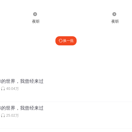
4410709
:
嗯
23.90万
1604
夜听
夜听
…求歌曲
换一批
过,你的心❤里有我吗？
你的世界，我曾经来过
40.04万
来过，心却从未离开过
你的世界，我曾经来过
25.02万
遇见你，如果我从没爱上你，如果我一开始没坚信，也许我就不会是现在