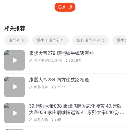
换一批
相关推荐
康熙年间
重生于康熙初年
我和康熙的约会
重生之
康熙大帝279 康熙铁牛镇遇河神
天下书盟精品图书
2.19万
康熙大帝284 两方使狭路相逢
灿林有声
3977
39.康熙大帝038 康熙满腔爱恋化凄苦 40.康熙
大帝039 孝庄后帷幄运筹 41.康熙大帝040 苏麻
解惑康熙顿悟 42.康熙大帝041 魏虎臣途中遇旧
星月古韵
65
4