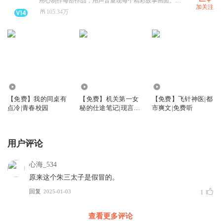
用心制作每部作品，用声音重现每个精彩故事画面。讲故事，我们是认真的。
加关注
105.34万
9.38万
17.22万
18.48万
【免费】我的同桌有
【免费】机关第一女
【免费】飞针神医|都
点冷|青春校园
秘的仕途笔记|现言&
市爽文|免费听
职场
用户评论
心海_534
原来这个朱三太子是假冒的。
回复
2025-01-03
1
查看更多评论