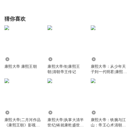
猜你喜欢
1.83万
35.47万
4.20万
康熙大帝 康熙王朝
康熙大帝传|康熙王
康熙大帝：从少年天
朝|清朝帝王传记
子到一代明君|康熙王
朝
4711.90万
2.12万
4.36万
康熙大帝|二月河作品
康熙大帝|执掌大清半
康熙大帝：铁腕与江
《康熙王朝》影视原
世纪|铸就康乾盛世|
山：帝王心术清朝康
著
康熙王朝
熙王朝九子夺嫡