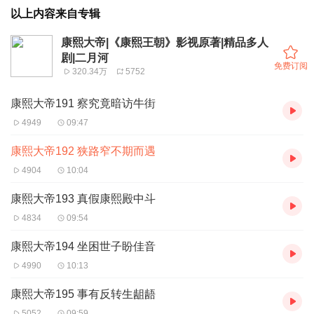
以上内容来自专辑
康熙大帝|《康熙王朝》影视原著|精品多人
剧|二月河
免费订阅
320.34万
5752
康熙大帝191 察究竟暗访牛街
4949
09:47
康熙大帝192 狭路窄不期而遇
4904
10:04
康熙大帝193 真假康熙殿中斗
4834
09:54
康熙大帝194 坐困世子盼佳音
4990
10:13
康熙大帝195 事有反转生龃龉
5052
09:59