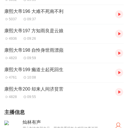
康熙大帝196 大难不死南不利
5037
09:37
康熙大帝197 方知雨良是云娘
4936
09:26
康熙大帝198 自怜身世雨漂蘋
4820
09:59
康熙大帝199 癞道士起死回生
4761
10:08
康熙大帝200 却来人间济贫苦
4828
09:55
主播信息
灿林有声