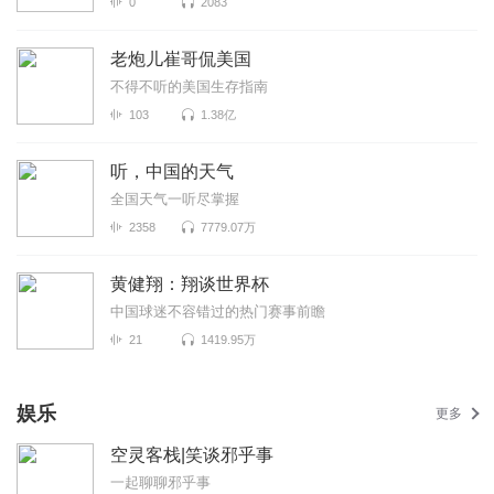
0
2083
老炮儿崔哥侃美国
不得不听的美国生存指南
103
1.38亿
听，中国的天气
全国天气一听尽掌握
2358
7779.07万
黄健翔：翔谈世界杯
中国球迷不容错过的热门赛事前瞻
21
1419.95万
娱乐
更多
空灵客栈|笑谈邪乎事
一起聊聊邪乎事