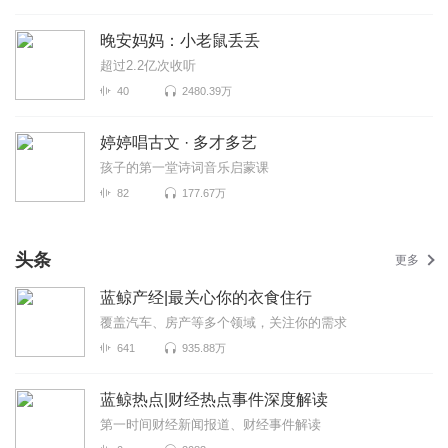
晚安妈妈：小老鼠丢丢
超过2.2亿次收听
40
2480.39万
婷婷唱古文 · 多才多艺
孩子的第一堂诗词音乐启蒙课
82
177.67万
头条
更多
蓝鲸产经|最关心你的衣食住行
覆盖汽车、房产等多个领域，关注你的需求
641
935.88万
蓝鲸热点|财经热点事件深度解读
第一时间财经新闻报道、财经事件解读