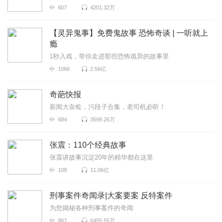
607
4201.32万
【灵异鬼事】免费鬼故事 恐怖奇谈 | 一听就上
瘾
1秒入戏，带你走进那些恐怖诡异的故事里
1066
2.56亿
奇葩快报
新闻大杂烩，污段子合集，老司机必听！
684
3599.26万
张震：110个经典故事
张震讲故事沉淀20年的精华都在这里
108
11.06亿
刑事案件奇闻录|大案要案 反特案件
为您揭秘各种刑事案件的奇闻
867
6455.55万