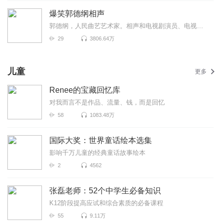
爆笑郭德纲相声
郭德纲，人民曲艺艺术家。相声和电视剧演员、电视脱口秀主持人。1973年生于天津，自幼酷爱民间艺术。8岁...
29
3806.64万
儿童
更多
Renee的宝藏回忆库
对我而言不是作品、流量、钱，而是回忆
58
1083.48万
国际大奖：世界童话绘本选集
影响千万儿童的经典童话故事绘本
2
4562
张磊老师：52个中学生必备知识
K12阶段提高应试和综合素质的必备课程
55
9.11万