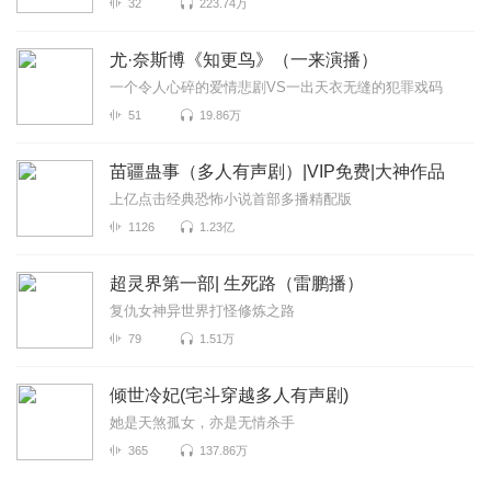
32
223.74万
尤·奈斯博《知更鸟》（一来演播）
一个令人心碎的爱情悲剧VS一出天衣无缝的犯罪戏码
51
19.86万
苗疆蛊事（多人有声剧）|VIP免费|大神作品
上亿点击经典恐怖小说首部多播精配版
1126
1.23亿
超灵界第一部| 生死路（雷鹏播）
复仇女神异世界打怪修炼之路
79
1.51万
倾世冷妃(宅斗穿越多人有声剧)
她是天煞孤女，亦是无情杀手
365
137.86万