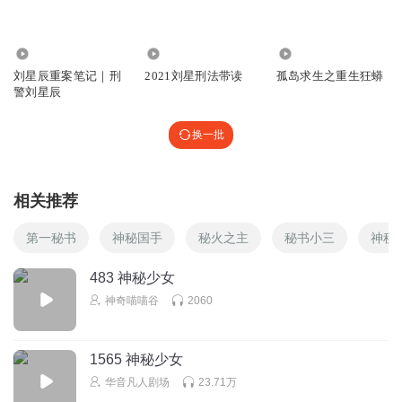
东方再现
7092
1381
88.72万
感觉跟苏联解体一样快
刘星辰重案笔记｜刑
2021刘星刑法带读
孤岛求生之重生狂蟒
回复
2024-12-29
0
警刘星辰
1850790ewsv
换一批
，
回复
2025-01-28
0
相关推荐
第一秘书
神秘国手
秘火之主
秘书小三
神秘
483 神秘少女
神奇喵喵谷
2060
1565 神秘少女
华音凡人剧场
23.71万