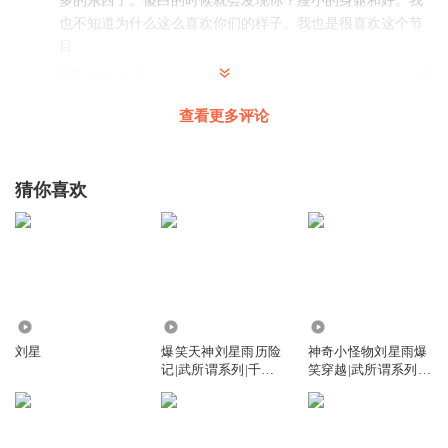
多的东西了。傻白的时候就会发现你？瘦小的身躯和好。我
也不知道为什么这么喜欢你们的样子。我也是很喜欢这个节
目
回复
2026-06-07
2
查看更多评论
ztzhy
二二楼办公室
回复
2024-12-09
1
猜你喜欢
听友487632752
回复 @
ztzhy
:
一楼办公室
雷元素火柴人
y
375
237.40万
173.28万
回复
2026-04-29
0
刘星
爆笑天神刘星雨历险
神奇小怪物刘星雨爆
记|武所谓系列|千面
笑穿越|武所谓系列千
炫酷小唐唐
世界
面世界
这音乐配的一点都不对
回复
2025-02-05
0