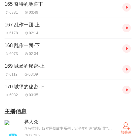
165 奇特的地窖下
6881
03:49
167 乱作一团-上
6178
02:14
168 乱作一团-下
6073
02:34
169 城堡的秘密-上
6112
03:09
170 城堡的秘密-下
6032
03:35
主播信息
异人众
喜马拉雅6-12岁原创故事系列，近半年打造“武所谓”“戚丝尼”热门IP收获一亿播放！ 异能者觉醒，跨越世界，掌控力量与命运之门！
加关注
12.20万