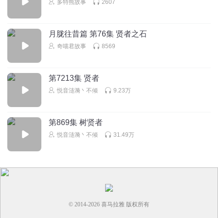
多特熊故事
2607
月胧往昔篇 第76集 贤者之石
奇喵君故事
8569
第7213集 贤者
悦音涟漪丶不倾
9.23万
第869集 树贤者
悦音涟漪丶不倾
31.49万
© 2014-
2026
喜马拉雅 版权所有