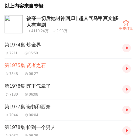
以上内容来自专辑
被夺一切后她封神回归 | 超人气马甲爽文|多
人有声剧
免费订阅
4119.24万
2.93万
第1974集 炼金界
7211
05:59
第1975集 贤者之石
7348
06:27
第1976集 陛下气晕了
7180
06:08
第1977集 诺顿和西奈
7044
06:04
第1978集 捡到一个男人
7032
06:29