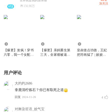
世界就是我的游乐场
加关注
156.96万
723.25万
6949.62万
1.81亿
【爆更】发疯！穿书
【爆更】亲妈重生第
皇叔借点功德，王妃
六零，我一个女配坏
三天，全家都被逼疯
把符画猛了 | 姣姣兮
一点怎么了｜姣姣兮
了丨姣姣兮家长里短
玄学爆款爽文 | 爆更
年代发癫文学｜大爽
丨打脸虐渣丨大女主
版 | 多人有声剧
文
用户评论
大灼灼2686
拿鹿清柠炼石？你已有取死之道
回复
2024-11-26
4
对舞染笙语_姣气宝