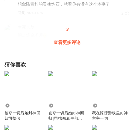
想拿陆青柠的灵魂炼石，就看你有没有这个本事了
回复
2024-11-26
2
生死长梦
钢之炼金术师
查看更多评论
回复
2025-05-27
1
巴黎小星星_
猜你喜欢
找死呐？不想活了是吗？
回复
2024-11-26
1
460
3225
3.27万
被夺一切后她封神回
被夺一切后她封神回
我在惊悚游戏里封神
归司扶倾
归 |司扶倾胤皇郁夕
主宰一切
珩 娱乐圈