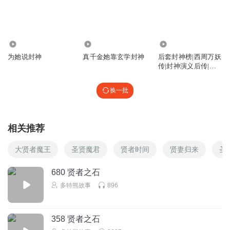
896
1857
5.31万
为她说封神
真千金她靠玄学封神
后套封神榜|西周万妖
传|封神演义后传|爆
款封神
换一批
相关推荐
大贤者魔王
圣贤魔君
贤者时间
贤妻归来
圣
680 贤者之石
多特熊故事
896
358 贤者之石