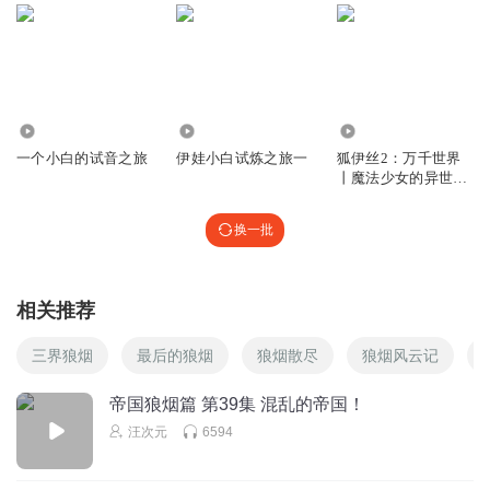
回复
2026-07-17
1
甜甜小糖果姐姐
❤
回复
2025-09-08
1
1391
3768
265.02万
一个小白的试音之旅
伊娃小白试炼之旅一
狐伊丝2：万千世界
可爱的小四月呀
丨魔法少女的异世之
旅丨奇喵宇宙
三眼绿魔。
换一批
回复
2024-12-22
1
哦哦噢噢哦cgjxrujn
相关推荐
2
回复
2024-11-25
1
三界狼烟
最后的狼烟
狼烟散尽
狼烟风云记
雪藏圣子
帝国狼烟篇 第39集 混乱的帝国！
10
汪次元
6594
回复
2025-08-01
0