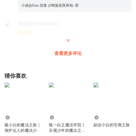
小涵会Emo
回复 @
晴族巫医烬焰
:
⑥
我推四月伊丝成成开心
回复
2025-08-07
4
查看更多评论
春风_嘤花鸭
2
回复
2024-11-25
1
猜你喜欢
小涵会Emo
666盐都不盐了
回复
2025-08-06
1
1.93万
34.62万
2768
文仲0902
狐小白的魔法之旅｜
狐一白之魔法学院丨
副业小白的宅商之旅
喜欢的可以拿走。
保护众人的魔法少女
乐观少年的魔法之旅
｜伪奇喵君
丨多特熊故事