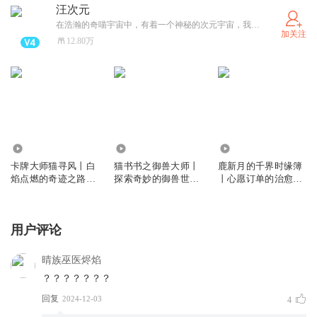
汪次元
在浩瀚的奇喵宇宙中，有着一个神秘的次元宇宙，我们称之为“汪次元”
加关注
12.80万
7.93万
416.77万
42.19万
卡牌大师猫寻风丨白
猫书书之御兽大师丨
鹿新月的千界时缘簿
焰点燃的奇迹之路丨
探索奇妙的御兽世界
丨心愿订单的治愈之
奇喵宇宙
丨奇喵宇宙
旅丨奇喵宇宙
用户评论
晴族巫医烬焰
？？？？？？？
回复
2024-12-03
4