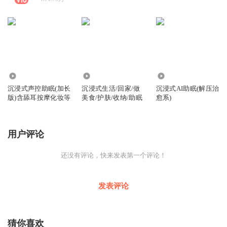
26.39万
119.21万
4.21万
沉浸式声控助眠(加长
沉浸式生活/回家/做
沉浸式AI助眠(解压治
版)含舔耳按摩化妆等
美食/护肤/收纳/助眠
愈系)
用户评论
还没有评论，快来发表第一个评论！
发表评论
猜你喜欢