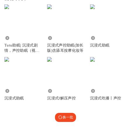
20.59万
26.39万
6911
Tutu助眠| 沉浸式剧
沉浸式声控助眠(加长
沉浸式助眠
情，声控助眠（视频
版)含舔耳按摩化妆等
专辑）
4.40万
10.83万
239
沉浸式助眠
沉浸式‖解压声控
沉浸式吃播丨声控
换一批