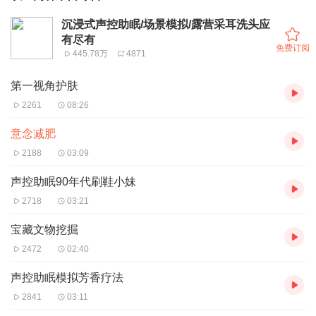
沉浸式声控助眠/场景模拟/露营采耳洗头应
有尽有
免费订阅
445.78万
4871
第一视角护肤
2261
08:26
意念减肥
2188
03:09
声控助眠90年代刷鞋小妹
2718
03:21
宝藏文物挖掘
2472
02:40
声控助眠模拟芳香疗法
2841
03:11