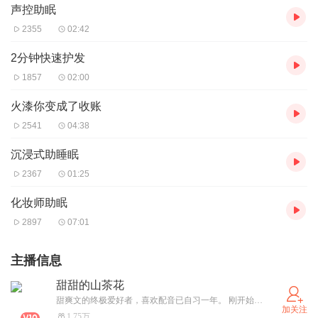
声控助眠
2355
02:42
2分钟快速护发
1857
02:00
火漆你变成了收账
2541
04:38
沉浸式助睡眠
2367
01:25
化妆师助眠
2897
07:01
主播信息
甜甜的山茶花
甜爽文的终极爱好者，喜欢配音已自习一年。 刚开始录制有声书，不太熟练，但是我相信会熟能生巧的，也希望我们一起收听，见证成长！！！ 2022年6月5日，开始配音，希望坚持下去，加油
加关注
1.75万