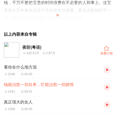
钱，千万不要把宝贵的时间浪费在不必要的人和事上。这宝
贵的十五年将决定你下半生的生活质量，甚至会影响到下一
代，钱能治愈一切自卑，忙能治愈一切娇情。
以上内容来自专辑
夜听(粤语)
420.51万
2.87万
免费订阅
看你在什么地方混
2246
00:45
钱能治愈一切自卑，忙能治愈一切娇情
2441
00:41
真正强大的女人
2309
00:50