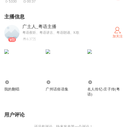
5330
00:37
主播信息
广土人_粤语主播
粤语夜听、粤语讲古、粤语朗诵、K歌
加关注
6.37万
1.87万
16.96万
3631
我的翻唱
广州话俗语集
名人传纪-庄子传(粤
语)
用户评论
还没有评论，快来发表第一个评论！