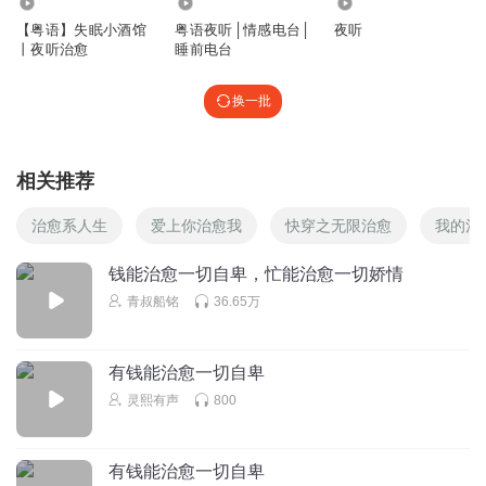
6.78万
5.23万
3856
【粤语】失眠小酒馆
粤语夜听│情感电台│
夜听
丨夜听治愈
睡前电台
换一批
相关推荐
治愈系人生
爱上你治愈我
快穿之无限治愈
我的治
钱能治愈一切自卑，忙能治愈一切娇情
青叔船铭
36.65万
有钱能治愈一切自卑
灵熙有声
800
有钱能治愈一切自卑