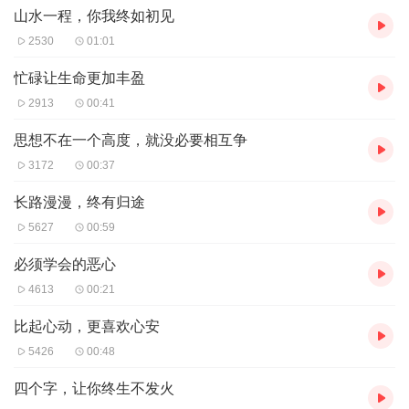
山水一程，你我终如初见
2530
01:01
忙碌让生命更加丰盈
2913
00:41
思想不在一个高度，就没必要相互争
3172
00:37
长路漫漫，终有归途
5627
00:59
必须学会的恶心
4613
00:21
比起心动，更喜欢心安
5426
00:48
四个字，让你终生不发火