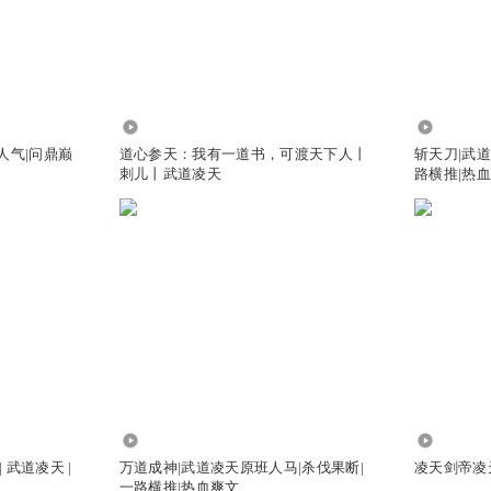
371.22万
2931.98
人气|问鼎巅
道心参天：我有一道书，可渡天下人丨
斩天刀|武
刺儿丨武道凌天
路横推|热
1158.88万
3237
武道凌天 |
万道成神|武道凌天原班人马|杀伐果断|
凌天剑帝凌
一路横推|热血爽文