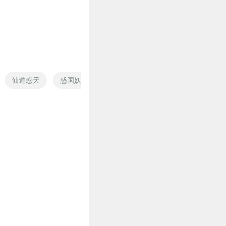
仙道惑天
惑国妖后
三十之惑
不惑之城