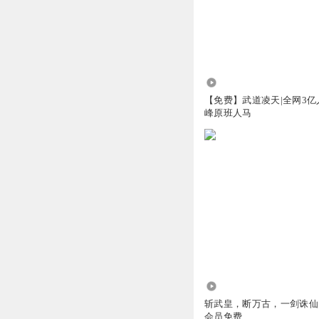
1292.16万
【免费】武道凌天|全网3亿
峰原班人马
1984.22万
斩武皇，断万古，一剑诛仙| 
会员免费