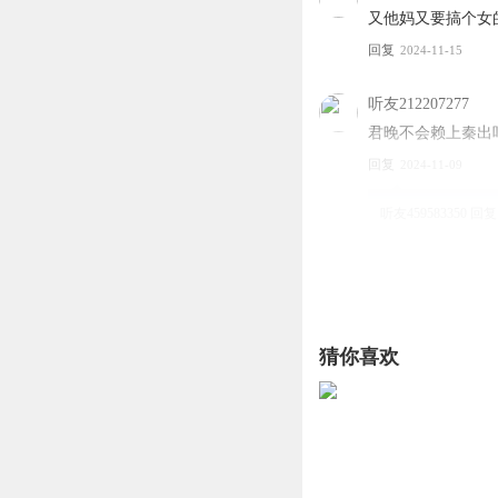
又他妈又要搞个女
回复
2024-11-15
听友212207277
君晚不会赖上秦出
回复
2024-11-09
听友459583350
回复
猜你喜欢