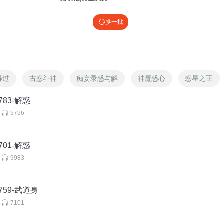
换一批
得过
古惑斗神
痴妄录惑与解
神魔惑心
惑星之王
83-解惑
9796
01-解惑
9983
759-武道身
7101