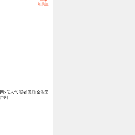
加关注
网5亿人气|强者回归|全能无
有声剧