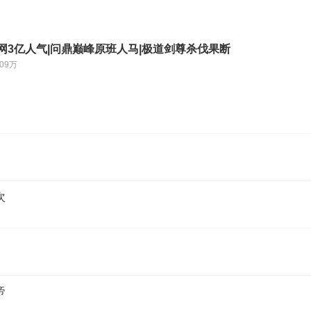
网3亿人气|问鼎巅峰原班人马|极道剑尊杀伐果断
.09万
次
帝