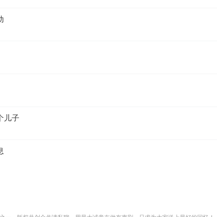
动
个儿子
息