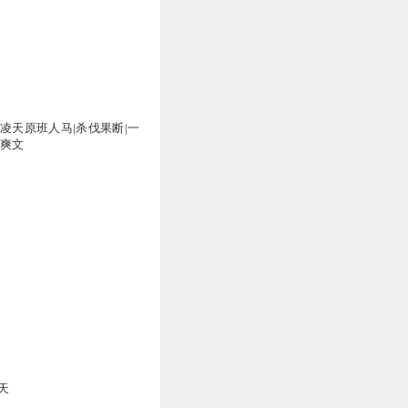
万
道凌天原班人马|杀伐果断|一
血爽文
天