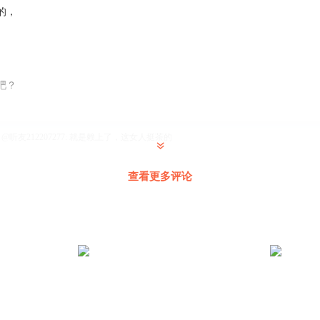
的，
吧？
 @
听友212207277
:
就是赖上了，这女人挺茶的
查看更多评论