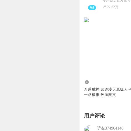
零声剧坊官方账号
22.62万
1158.88万
万道成神|武道凌天原班人马
一路横推|热血爽文
用户评论
听友374964146