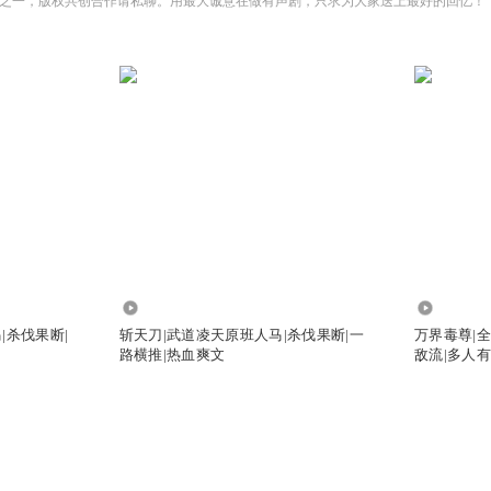
之一，版权共创合作请私聊。用最大诚意在做有声剧，只求为大家送上最好的回忆！
2931.98万
541.04万
|杀伐果断|
斩天刀|武道凌天原班人马|杀伐果断|一
万界毒尊|全
路横推|热血爽文
敌流|多人