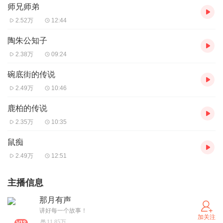
师兄师弟
2.52万
12:44
陶朱公知子
2.38万
09:24
碗底街的传说
2.49万
10:46
鹿柏的传说
2.35万
10:35
鼠痴
2.49万
12:51
主播信息
那月有声
讲好每一个故事！
加关注
11.85万