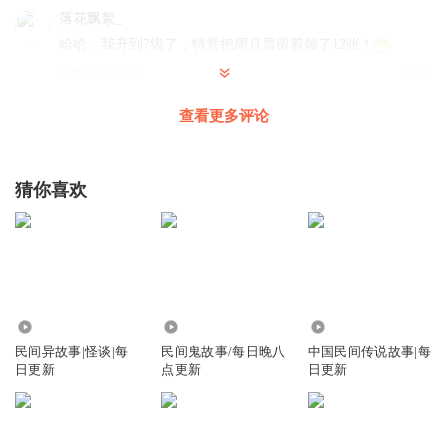
落花飘絮_
哈哈，我升到7级了，特意把周月票留着领了12张！
回复
2024-11-08
2
查看更多评论
那月有声
回复 @
落花飘絮_
:
哈哈谢谢！！！
米蔓児
猜你喜欢
最喜欢听有反转的故事了
回复
2024-11-13
5
那月有声
回复 @
米蔓児
:
1.21万
5.21万
2.87万
听友198835431
民间异故事|怪谈|每
民间鬼故事/每日晚八
中国民间传说故事|每
太值了吧！！！
日更新
点更新
日更新
回复
2026-06-19
2
那月有声
回复 @
听友198835431
:
晚安