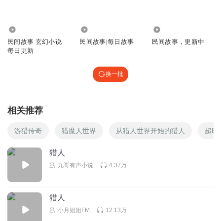
2.38万
3726
22.89万
民间故事 玄幻小说
民间故事|每日故事
民间故事，更新中
每日更新
换一批
相关推荐
游猎传奇
猎魔人世界
从猎人世界开始的猎人
超时
猎人
九哥有声小说
4.37万
猎人
小月姐姐FM
12.13万