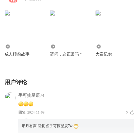
8943.85万
155.35万
2196.77万
成人睡前故事
请问，这正常吗？
大案纪实
用户评论
手可摘星辰74
回复
2024-11-09
2
那月有声
回复 @
手可摘星辰74
: