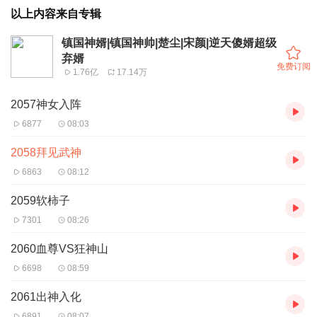
以上内容来自专辑
镇国神婿|镇国神帅|楚尘|宋颜|逆天傻婿超级
弃婿
免费订阅
1.76亿
17.14万
2057神女入阵
6877
08:03
2058拜见武神
6863
08:12
2059软柿子
7301
08:26
2060血尊VS狂神山
6698
08:59
2061出神入化
6891
08:07