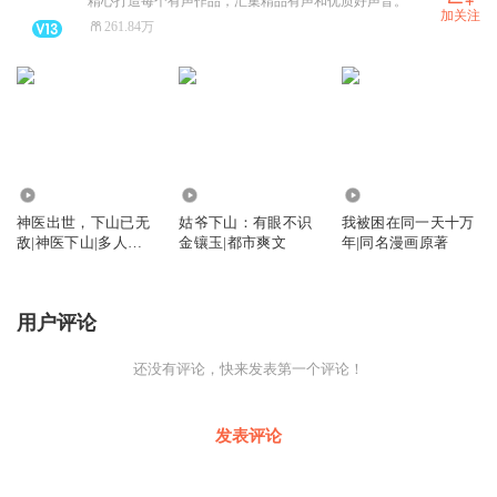
精心打造每个有声作品，汇集精品有声和优质好声音。
加关注
261.84万
869.14万
2924.20万
42.42万
神医出世，下山已无
姑爷下山：有眼不识
我被困在同一天十万
敌|神医下山|多人有
金镶玉|都市爽文
年|同名漫画原著
声剧
用户评论
还没有评论，快来发表第一个评论！
发表评论