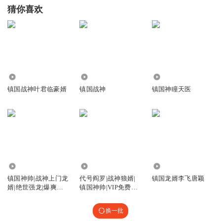
猜你喜欢
3051
157.13万
31.91万
镇国战神叶君临豪婿
镇国战神
镇国神瞳天医
353.90万
678.23万
148
镇国神帅|战神上门龙
代号阎罗|战神狼婿|
镇国龙婿李飞唐颖
婿|绝世强龙|爆爽龙
镇国神帅|VIP免费有
王令&高手
声多人剧
换一批