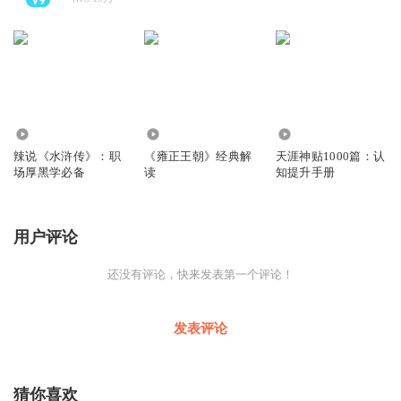
81.86万
78.59万
9390
辣说《水浒传》：职
《雍正王朝》经典解
天涯神贴1000篇：认
场厚黑学必备
读
知提升手册
用户评论
还没有评论，快来发表第一个评论！
发表评论
猜你喜欢