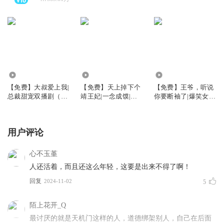
26.38万
47.63万
103.31万
【免费】大叔爱上我|
【免费】天上掉下个
【免费】王爷，听说
总裁甜宠双播剧（一
靖王妃|一念成馍|轻
你要断袖了|爆笑女强
念成馍/呆小蕊）
松搞笑古言|免费多人
爽文|一念成馍|有声
有声剧
剧
用户评论
心不玉堇
人还活着，而且还这么年轻，这要是出来不得了啊！
回复
2024-11-02
5
陌上花开_Q
最讨厌的就是天机门这样的人，道德绑架别人，自己在后面