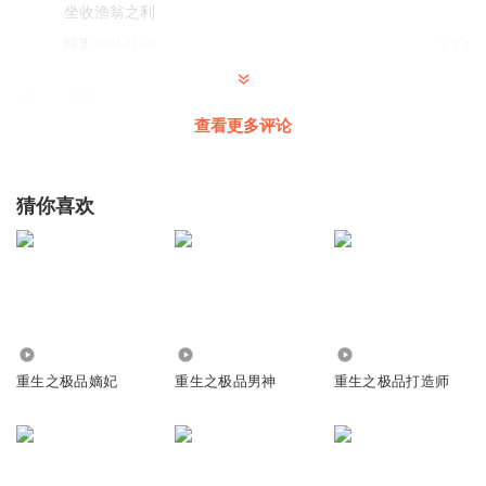
坐收渔翁之利
回复
2024-11-02
5
亲妃
一万年了，还是17.18的样子，我也老羡慕了，贼啦羡慕，羡
查看更多评论
慕死我了
回复
2024-11-01
4
猜你喜欢
繁星点点_为你着馍
1万多岁了，看着像十七八岁，这保养的这么好
回复
2024-11-01
3
晶彩绚丽
800
20.81万
1280
一万多年了，，还是少年模样，，把千叶都羡慕了，
重生之极品嫡妃
重生之极品男神
重生之极品打造师
回复
2024-11-01
3
椰子岛上_为你着馍
苍前也是天机门的人？