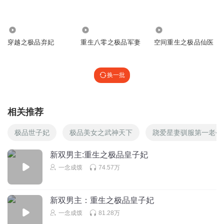
回复
2024-11-01
2
434.17万
79.30万
165.42万
椰子岛上_为你着馍
穿越之极品弃妃
重生八零之极品军妻
空间重生之极品仙医
活着出来就好，遇到那么恐怖的存在，下次不用再进去了吧
回复
2024-11-01
2
换一批
椰子岛上_为你着馍
爱美的千叶，一定特别好奇，仓前驻颜有术天花板啊
相关推荐
回复
2024-11-01
2
极品世子妃
极品美女之武神天下
跷爱星妻驯服第一老公
椰子岛上_为你着馍
程老头他们这是被当马前卒，道德绑架了
新双男主:重生之极品皇子妃
一念成馍
74.57万
回复
2024-11-01
2
ZA小妖精
新双男主：重生之极品皇子妃
我为白衣白老师白大人白妖孽而来
一念成馍
81.28万
回复
2024-11-01
2