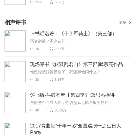
2536
5.58亿
相声评书
更多
评书话名著：《十字军骑士》（第三部）
弱者必败？不存在的
20
2.64万
现场评书《妖狐乱君山》第三部|武宗亮作品
他已经把我捉摸透了，我还和他闹什么？
20
8.16万
评书版-斗破苍穹【第四季】|郑思杰播讲
放眼整个斗气大陆，你该是凤毛麟角般的存在
40
30.63万
2017青曲社“十年一鉴”全国巡演一之生日大
Party