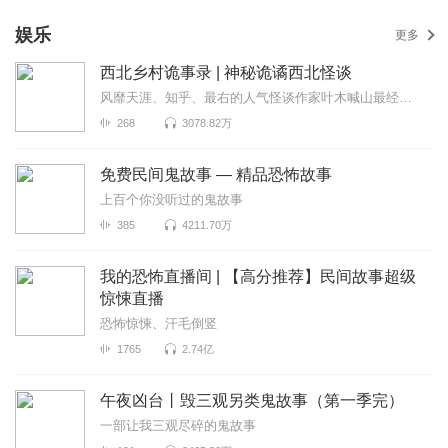
娱乐
更多
西北乡村诡事录 | 神秘诡谲西北怪谈
风靡天涯、知乎、最右的人气怪谈作家叶木喊山最经典的民间传说《西北乡村诡事录》...
268
3078.82万
免费民间鬼故事 — 精品恐怖故事
上百个你没听过的鬼故事
385
4211.70万
我的恐怖直播间 | 【高分推荐】民间故事超级
惊悚直播
恐怖惊悚、汗毛倒竖
1765
2.74亿
午夜凶台丨毁三观另类鬼故事（第一季完）
一部让我三观尽碎的鬼故事