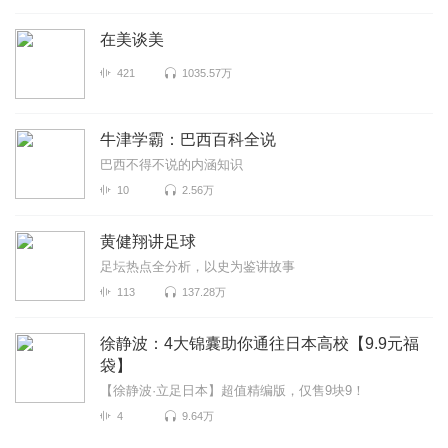
在美谈美
421
1035.57万
牛津学霸：巴西百科全说
巴西不得不说的内涵知识
10
2.56万
黄健翔讲足球
足坛热点全分析，以史为鉴讲故事
113
137.28万
徐静波：4大锦囊助你通往日本高校【9.9元福
袋】
【徐静波·立足日本】超值精编版，仅售9块9！
4
9.64万