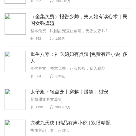
552
7485.15万
（全集免费）报告少帅，夫人她有读心术｜民
国女强虐渣
整本免费！民国甜宠复仇虐渣，男强女强1v1
563
1.93亿
重生八零：神医媳妇有点辣 |免费有声小说 |多
人
年代爽文，整本免费，正版授权，多人精品
584
1.34亿
太子殿下轻点宠丨穿越丨爆笑丨甜宠
穿越甜宠爽文爆笑
1190
9803.09万
龙破九天诀 | 精品有声小说 | 双播精配
热血玄幻，爽，吊炸天