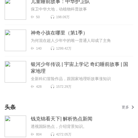
儿童睡前故事：中华护卫队
保卫中华大地，动植物科普故事
50
198.09万
神奇小孩在哪里（第1季）
为何混在超人少年中的唯一普通人却成了主角
140
1299.42万
银河少年传说 | 宇宙上学记 奇幻睡前故事 | 国
家地理
全新科幻冒险作品，跟国家地理听故事涨知识
428
1572.29万
头条
更多
钱克锦看天下| 解析热点新闻
透视国际热点，介绍背景知识。
804
4272.05万