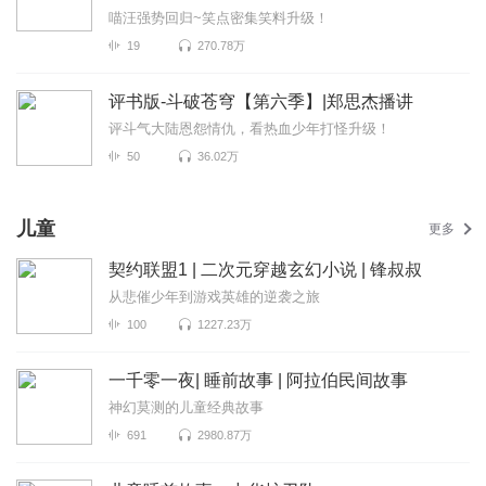
喵汪强势回归~笑点密集笑料升级！
19
270.78万
评书版-斗破苍穹【第六季】|郑思杰播讲
评斗气大陆恩怨情仇，看热血少年打怪升级！
50
36.02万
儿童
更多
契约联盟1 | 二次元穿越玄幻小说 | 锋叔叔
从悲催少年到游戏英雄的逆袭之旅
100
1227.23万
一千零一夜| 睡前故事 | 阿拉伯民间故事
神幻莫测的儿童经典故事
691
2980.87万