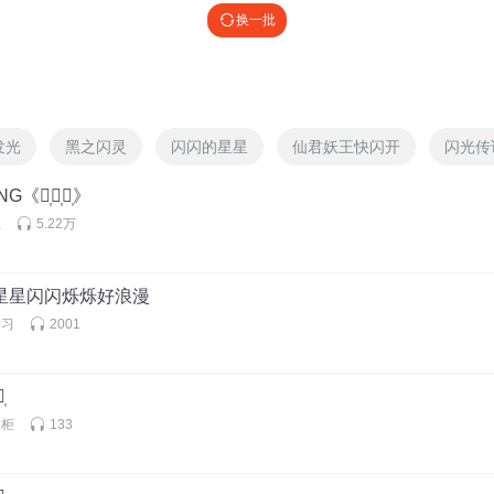
换一批
发光
黑之闪灵
闪闪的星星
仙君妖王快闪开
闪光传
G《万᷂重᷂浪᷂》
生
5.22万
7啲星星闪闪烁烁好浪漫
学习
2001
᷂
掌柜
133