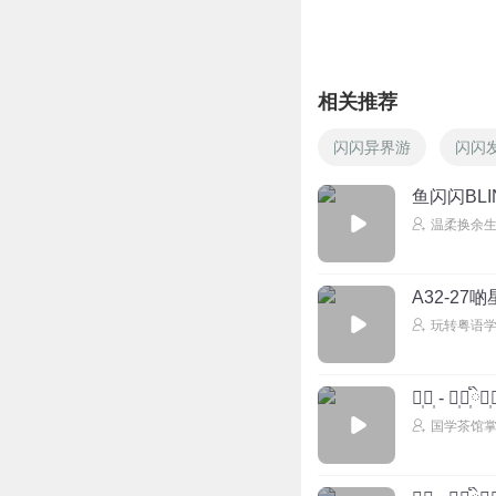
回复
2024-11-02
相关推荐
闪闪异界游
闪闪
鱼闪闪BLIN
温柔换余
A32-2
玩转粤语
周᷂琛᷂ - 大᷂鱼ི᷂鱼᷂鱼
国学茶馆