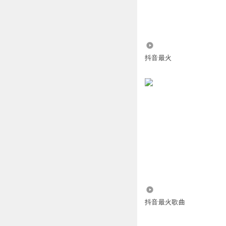
GSY999
“乘风破浪会有时
回复
2025-10-02
4.29万
抖音最火
GSY999
祝救援加沙者乘风
回复
2025-10-02
五期大鹏
回复
2025-03-18
希望asd
3.31万
回复
2024-11-02
抖音最火歌曲
希望asd