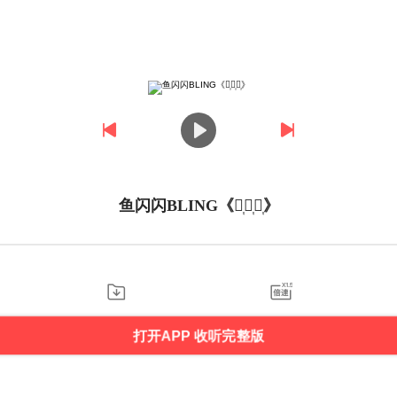
鱼闪闪BLING《万᷂重᷂浪᷂》
打开APP 收听完整版