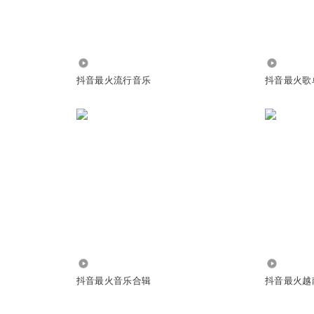
，直挂云帆济沧海。”祝救援加沙者直挂云帆济苦难
6944
5.75万
抖音最火流行音乐
抖音最火歌
破浪
1.47万
4.66万
抖音最火音乐合辑
抖音最火越