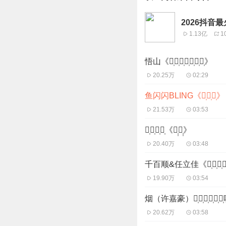
2026抖音
1.13亿
1
悟山《敲᷂着᷂木᷂鱼᷂动᷂了᷂情᷂》
20.25万
02:29
鱼闪闪BLING《万᷂重᷂浪᷂》
21.53万
03:53
苏᷂立᷂生᷂版᷂《太᷂᷂傻᷂᷂》
20.40万
03:48
千百顺&任立佳《我᷂们᷂两᷂个᷂
19.90万
03:54
烟（许嘉豪）別᷂把᷂我᷂说᷂给᷂他
20.62万
03:58