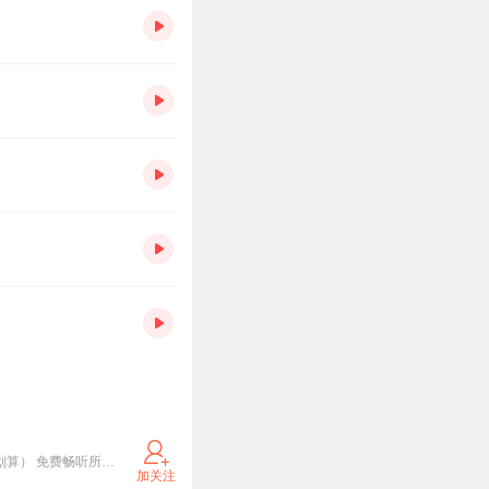
专注助眠、解压、静心禅乐 全网最全助眠音乐合集 伴你夜夜好眠，心静无忧 加入主播XiMi会员团（更划算） 免费畅听所有付费音频 关注我，失眠焦虑全走开
加关注