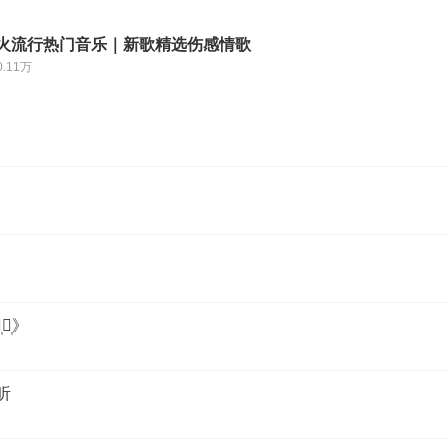
最火流行热门音乐｜新歌精选伤感情歌
0.11万
人᷂》
᷂听