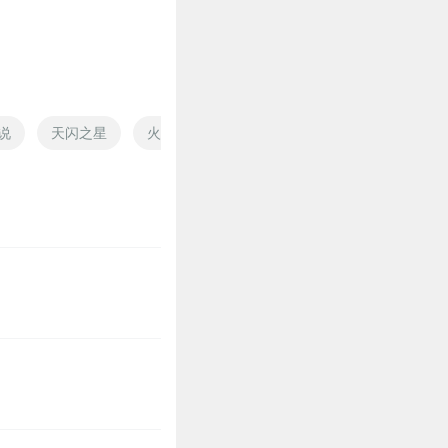
0
说
天闪之星
火影之闪光
重生之闪光时代
我才不