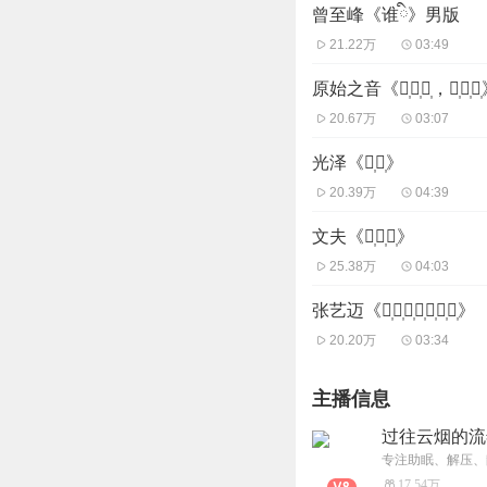
曾至峰《谁ི》男版
21.22万
03:49
原始之音《风᷂经᷂过᷂，昌᷂离᷂合
20.67万
03:07
光泽《空᷂心᷂》
20.39万
04:39
文夫《望᷂故᷂乡᷂》
25.38万
04:03
张艺迈《你᷂的᷂爱᷂人᷂不᷂爱᷂你᷂》
20.20万
03:34
主播信息
过往云烟的流
17.54万