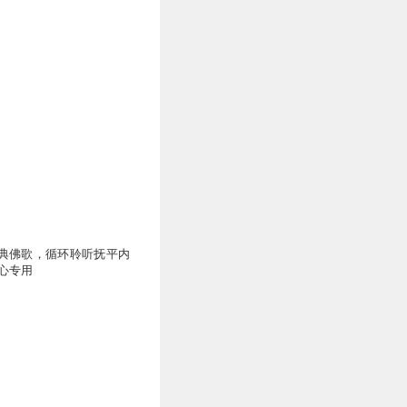
典佛歌，循环聆听抚平内
心专用