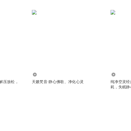
97.01万
109.55万
经解压放松，
天籁梵音·静心佛歌、净化心灵
纯净空灵经
耗，失眠静