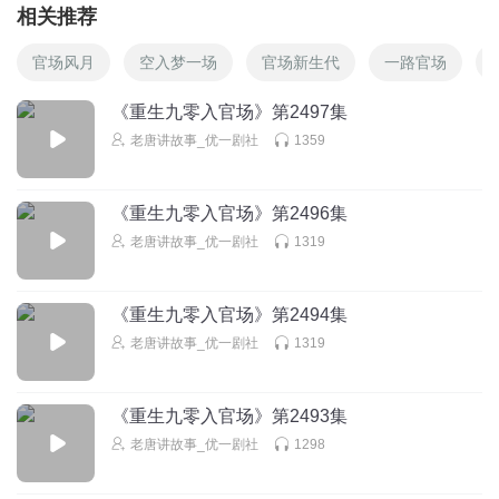
相关推荐
官场风月
空入梦一场
官场新生代
一路官场
《重生九零入官场》第2497集
老唐讲故事_优一剧社
1359
《重生九零入官场》第2496集
老唐讲故事_优一剧社
1319
《重生九零入官场》第2494集
老唐讲故事_优一剧社
1319
《重生九零入官场》第2493集
老唐讲故事_优一剧社
1298