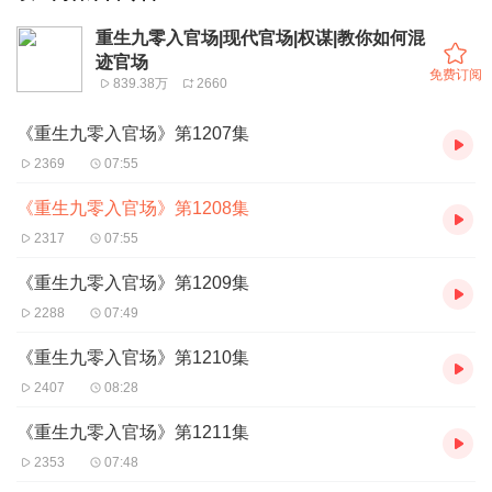
重生九零入官场|现代官场|权谋|教你如何混
迹官场
免费订阅
839.38万
2660
《重生九零入官场》第1207集
2369
07:55
《重生九零入官场》第1208集
2317
07:55
《重生九零入官场》第1209集
2288
07:49
《重生九零入官场》第1210集
2407
08:28
《重生九零入官场》第1211集
2353
07:48