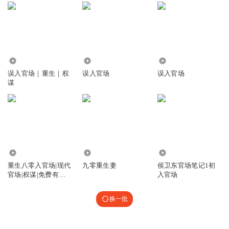
1.01万
806.63万
476.25万
误入官场｜重生｜权
误入官场
误入官场
谋
1385.53万
104.85万
154.45万
重生八零入官场|现代
九零重生妻
侯卫东官场笔记1初
官场|权谋|免费有声
入官场
小说
换一批