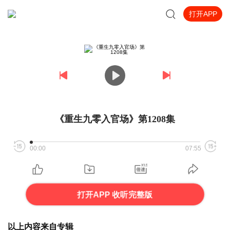
打开APP
《重生九零入官场》第1208集
00:00
07:55
打开APP 收听完整版
以上内容来自专辑