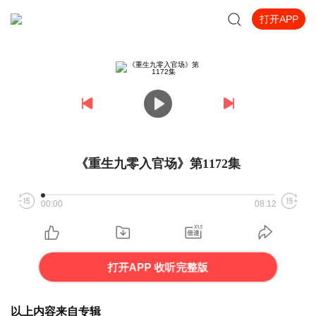
打开APP
《重生九零入官场》第1172集
00:00
08:12
打开APP 收听完整版
以上内容来自专辑