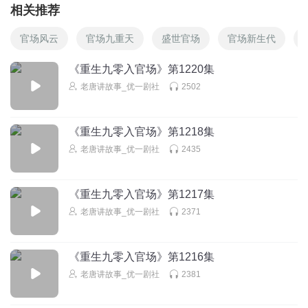
相关推荐
官场风云
官场九重天
盛世官场
官场新生代
《重生九零入官场》第1220集
老唐讲故事_优一剧社
2502
《重生九零入官场》第1218集
老唐讲故事_优一剧社
2435
《重生九零入官场》第1217集
老唐讲故事_优一剧社
2371
《重生九零入官场》第1216集
老唐讲故事_优一剧社
2381