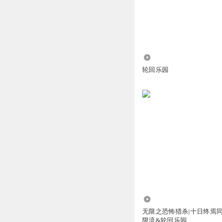
主播一如既往的短
回复
2024-10-01
littlenew
回复 @
风亦
1.02万
轮回乐园
你不要吃糖啦
那个 那个心脏 还
回复
2025-03-22
一脚回马灯
这只手主要作用是
者不想写和魔灵相
回复
2026-04-03
听友482381493
为什么不能把手臂
463.87万
无限之恐怖猎杀|十日终焉同
回复
2024-10-01
限流&轮回乐园