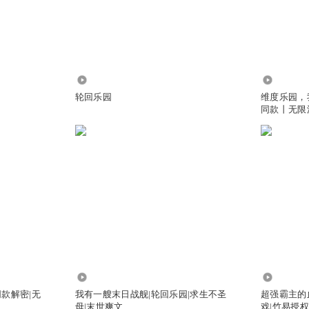
有所归
:
这是主播的保命技能。否则轮回乐园断更一年半，主播这儿可以不断更，
315.12万
42.38万
轮回乐园
维度乐园，
同款丨无限
记得吗 跑了没回来？
过渡和魔灵分胜负的阶段，到至强巅峰就没了，并不是什么战斗中决定胜
爱相杀的事了
打碎，再断肢重生
799.26万
4.68万
款解密|无
我有一艘末日战舰|轮回乐园|求生不圣
超强霸主的
母|末世爽文
戏|竹易授