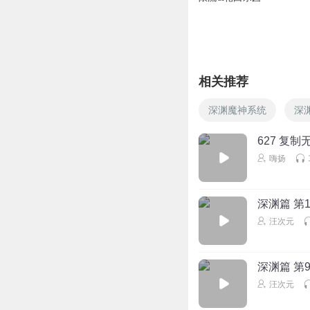
littlenew
回复 @
听友4
小边不吃蒜
上一代灭法不是被
相关推荐
能堕入深渊，被深
深渊魔神系统
深
回复
2025-04-13
627 复
专怼无理评论
回复 
嗨扬
听友385209615
一直跳段什么鬼，
深渊篇 第
汪次元
回复
2024-10-12
龙王斗店
回复 @
听友
深渊篇 第
汪次元
雾散時峰起