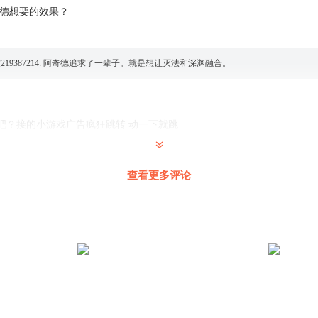
奇德想要的效果？
19387214
:
阿奇德追求了一辈子。就是想让灭法和深渊融合。
吧？接的小游戏广告疯狂跳转 动一下就跳
查看更多评论
____
:
你才知道啊，现在这个合成都要VIP才能听，我去看小说平台听小说好几个AI
难看了，要不是还追着这本书，我早就注销这平台了
号
装配深渊装备了。