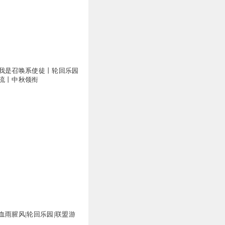
6
凭得是什么
我是召唤系使徒丨轮回乐园
流丨中秋领衔
5
负的强力外挂，纯粹是作
4
血雨腥风|轮回乐园|联盟游
3
权