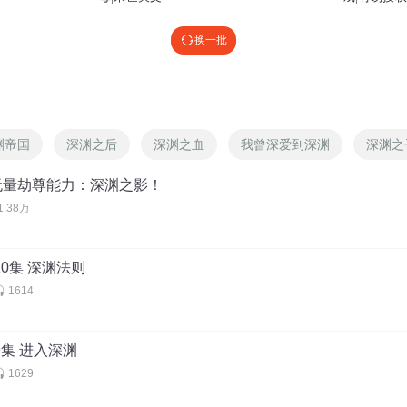
82381493
:
其实他也可以打碎重生，不过男主觉得重生的手臂和原装的总觉得不一样
换一批
深渊弄死的，是被吞噬元素的施法者们弄死的。 也就是说灭法者从来不
渊侵蚀心智
渊帝国
深渊之后
深渊之血
我曾深爱到深渊
深渊之
制无量劫尊能力：深渊之影！
@
小边不吃蒜
:
另外上一代灭法是至高杀的，星使徒和施法者差距太大
1.38万
只有我自己这样吗
10集 深渊法则
1614
385209615
:
别开跳过
9集 进入深渊
1629