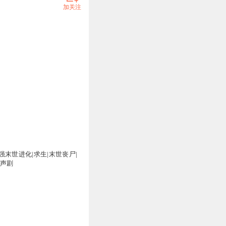
加关注
强末世进化|求生|末世丧尸|
有声剧