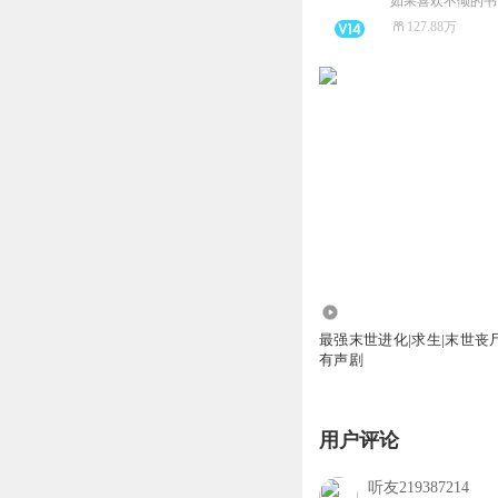
如果喜欢不倾的书
127.88万
869.70万
最强末世进化|求生|末世丧尸
有声剧
用户评论
听友219387214