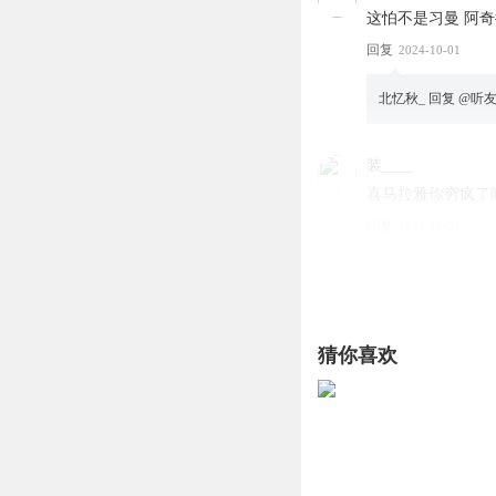
这怕不是习曼 阿
回复
2024-10-01
北忆秋_
回复 @
听友2
装____
喜马拉雅你穷疯了
回复
2024-10-01
一个观众0
回复 @
装
VIP，吃相越来越
猜你喜欢
昵称不再是书友编
那右臂是不是可以
回复
2024-11-28
风亦有所归