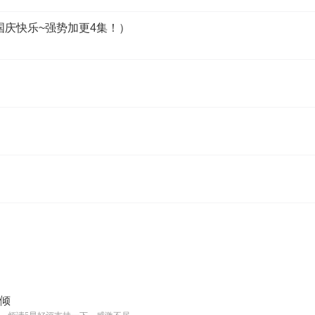
（国庆快乐~强势加更4集！）
倾