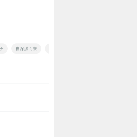
排斥使用深渊力量，只是不
子
自深渊而来
爱到深渊
月落深渊
来自深渊的情
2
2