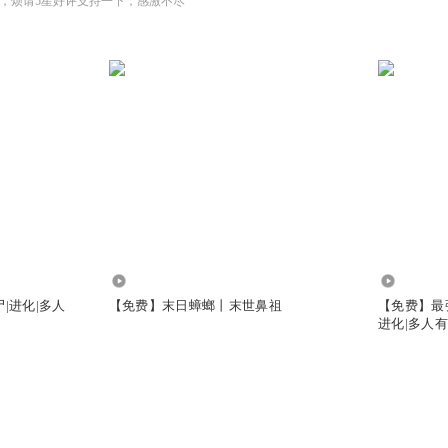
，烦请5星好评支持一下，感激不尽
105.44万
19.69万
|进化|多人
【免费】末日蟑螂丨末世鼻祖
【免费】最
进化|多人