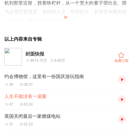
机到那里逗留，抚着铁栏杆，从一个宽大的窗子望出去。因
为这里已是顶层，来往的人少，空间也大，有四五米挑高的
一面白墙。窗子嵌在这面白墙上。
我站在窗前，欣赏眼前这幅被窗框起来的风景画——一段极
长的白云浮在蔚蓝的天空上，云的边际被阳光晕开一圈金
以上内容来自专辑
边。蓝天之下是柳绿、葱绿、松绿渐次排开的树林。与树林
封面快报
共舞的是几幢灰色老建筑，高高低低，青色的飞檐诉说着旧
9674.75万
4.60万
免费订阅
时光。
这画不是一成不变的。窗外有时风、有时霜、有时雪、有时
约会博物馆，这里有一份国庆游玩指南
雨，风景画随四季阴晴变化演绎着大自然的多变与瑰丽。不
39
08:37
时，还有乌鸦入画，黑乎乎一点，聒噪着，由远及近，啪的
人生不能没有一扇窗
一声撞在玻璃上，停留片刻后，又由近及远地退出画去。
47
03:24
透过窗子看世界，本就有一种抽离世外的新鲜感。再端上一
英国关闭最后一家燃煤电站
杯热水，抿着嘴慢慢喝，更平添一种任窗外花开花落、云卷
37
01:23
云舒，我自悠然的惬意。在一扇窗前，一面墙下，我找到了