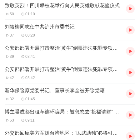
可隐逸、可神游的“桃源”。
致敬英烈！四川攀枝花举行向人民英雄敬献花篮仪式
窗外是大千世界，窗内是芸芸众生。惟有窗内和窗外连接的
50
01:10
这一瞬时空，是心灵的居所。临窗发呆的感受真的很奇妙。
刘筱柳同志任中共泸州市委书记
或许，只是因为我的内心离索；或许，人的心灵本来就是矛
37
00:20
盾的，既有不肯割舍的追求，又有超脱、离群的冲动。
公安部部署开展打击整治“黄牛”倒票违法犯罪专项工作
据我观察，依恋窗子的情结并非我独有，很多人在饭店吃
39
03:41
饭，或乘坐大巴、高铁、飞机时，也会选择临窗的位子。处
公安部部署开展打击整治“黄牛”倒票违法犯罪专项工作
在一个拥挤的空间里，拥有一扇窗是幸运的。这意味着，一
42
03:42
个奔忙劳累的人，有了抬眼便能看到诗与远方的便利。
有了窗子，就会有掠影。掠影是思绪的化身。站在窗前，早
新华保险原党委书记、董事长李全被开除党籍
已模糊的记忆、无暇顾及的思念、难以言说的感动、尚未实
32
01:45
现的梦想，都会随着倒映在窗上的影子涌上心头。问一个在
博主曝成都出租车连环骗局：被忽悠去“接福请财” 5980元买了对摆件｜追踪到底
窗前发呆的人在想什么，他或许会回答“没什么”，但微翘的
63
09:11
嘴角或流波的眼神会出卖他。
外交部回应美方军援台湾地区：“以武助独”必将引火烧身
有段时间，我很羡慕那些乘坐双层巴士的人，尤其是抢到第