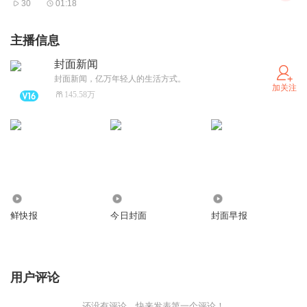
30
01:18
二层前排座位的。他们不仅能享受到夕阳的金色光芒和城市
的璀璨灯火，还能居高临下，于繁华喧嚷的都市里抽身，尽
主播信息
情地出一会儿神，做一回人生的看客。
封面新闻
人这一生，出世或入世仅在一念之间。一扇窗能为这一念提
封面新闻，亿万年轻人的生活方式。
加关注
供一个具象化的出入口，然而动念并不容易，其间的无奈与
145.58万
艰难，被张爱玲一语道破：“向来心是看客心，奈何人是剧
中人”。
或许，恰是因为有太多无奈，只好借一扇窗聊以自慰，正所
谓“心远地自偏”。我们喜欢临窗，也只是本能地想让心离纷
扰远一点，离自己近一点吧。
163.60万
9.31亿
6230.66万
鲜快报
今日封面
封面早报
用户评论
还没有评论，快来发表第一个评论！