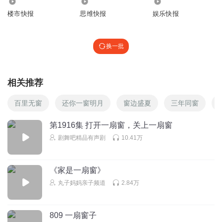
252.86万
8737
3422.23万
楼市快报
思维快报
娱乐快报
换一批
相关推荐
百里无窗
还你一窗明月
窗边盛夏
三年同窗
第1916集 打开一扇窗，关上一扇窗
剧舞吧精品有声剧
10.41万
《家是一扇窗》
丸子妈妈亲子频道
2.84万
809 一扇窗子