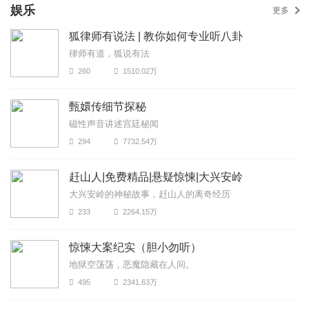
娱乐
更多
狐律师有说法 | 教你如何专业听八卦
律师有道，狐说有法
260
1510.02万
甄嬛传细节探秘
磁性声音讲述宫廷秘闻
294
7732.54万
赶山人|免费精品|悬疑惊悚|大兴安岭
大兴安岭的神秘故事，赶山人的离奇经历
233
2264.15万
惊悚大案纪实（胆小勿听）
地狱空荡荡，恶魔隐藏在人间。
495
2341.63万