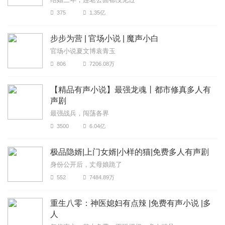
375
1.35亿
步步为营 | 官场小说 | 魔声小白
官场小说夏文博袁青玉
806
7206.08万
【精品有声小说】最强龙魂丨都市修真多人有
声剧
最强战兵，闯荡各界
3500
6.04亿
极品隐婿|上门女婿|小样的猫|免费多人有声剧
身份公开后，丈母娘跪了
552
7484.89万
重生八零：神医媳妇有点辣 |免费有声小说 |多
人