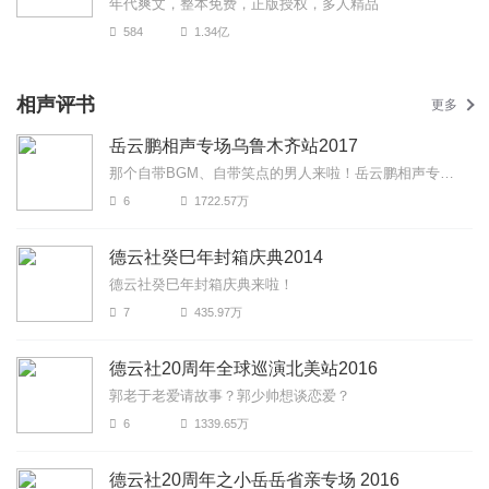
年代爽文，整本免费，正版授权，多人精品
584
1.34亿
相声评书
更多
岳云鹏相声专场乌鲁木齐站2017
那个自带BGM、自带笑点的男人来啦！岳云鹏相声专场乌鲁木齐站2017爆笑来袭！更有《下象棋》《对春联》《...
6
1722.57万
德云社癸巳年封箱庆典2014
德云社癸巳年封箱庆典来啦！
7
435.97万
德云社20周年全球巡演北美站2016
郭老于老爱请故事？郭少帅想谈恋爱？
6
1339.65万
德云社20周年之小岳岳省亲专场 2016