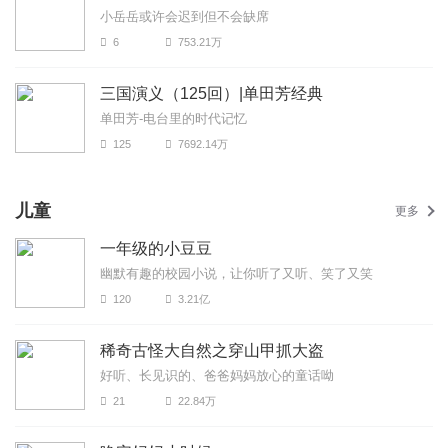
小岳岳或许会迟到但不会缺席
6
753.21万
三国演义（125回）|单田芳经典
单田芳-电台里的时代记忆
125
7692.14万
儿童
更多
一年级的小豆豆
幽默有趣的校园小说，让你听了又听、笑了又笑
120
3.21亿
稀奇古怪大自然之穿山甲抓大盗
好听、长见识的、爸爸妈妈放心的童话呦
21
22.84万