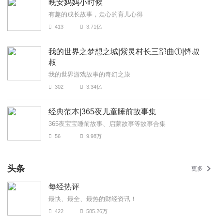
晚安妈妈小时候
有趣的成长故事，走心的育儿心得
413
3.71亿
我的世界之梦想之城|紫灵村长三部曲①|锋叔
叔
我的世界游戏故事的奇幻之旅
302
3.34亿
经典范本|365夜儿童睡前故事集
365夜宝宝睡前故事、启蒙故事等故事合集
56
9.98万
头条
更多
每经热评
最快、最全、最热的财经资讯！
422
585.26万