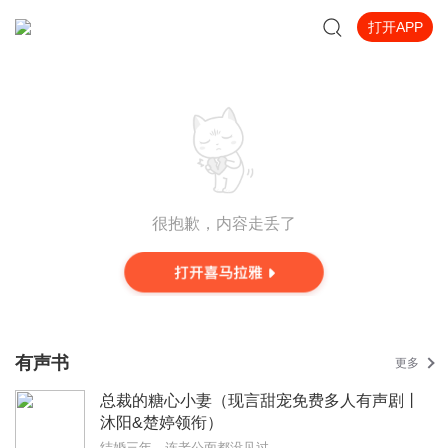
打开APP
很抱歉，内容走丢了
有声书
更多
总裁的糖心小妻（现言甜宠免费多人有声剧丨
沐阳&楚婷领衔）
结婚三年，连老公面都没见过