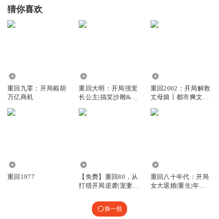
猜你喜欢
4.74万
943.20万
137.18万
重回九零：开局截胡
重回大明：开局强宠
重回2002：开局解救
万亿商机
长公主|搞笑沙雕&爆
丈母娘丨都市爽文丨
笑大明
女神
80.02万
516.16万
3.91万
重回1977
【免费】重回80，从
重回八十年代：开局
打猎开局逆袭|宠妻女
女大退婚|重生|年代|
经商
爽文
换一批