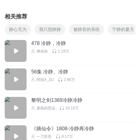
相关推荐
静心无为
我只想静静
被静音的系统
宁静的夏天
478 冷静，冷静
锋叔叔
1.19万
56集 冷静、冷静
阿祖A_ZU
2.90万
黎明之剑1369冷静冷静
麦疯的思远
10.10万
《摘仙令》1808-冷静再冷静
一刀苏苏
8.17万