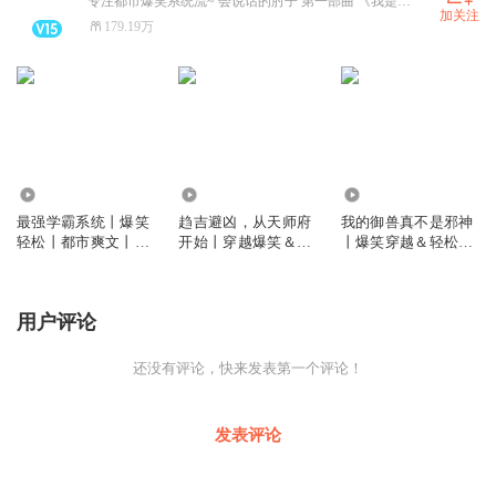
专注都市爆笑系统流~ 会说话的肘子 第一部曲 《我是大玩家》火热上架中！
加关注
179.19万
300.83万
282.54万
121.00万
最强学霸系统丨爆笑
趋吉避凶，从天师府
我的御兽真不是邪神
轻松丨都市爽文丨多
开始丨穿越爆笑＆轻
丨爆笑穿越＆轻松沙
人有声剧丨校园青春
松沙雕丨凡人修仙传
雕丨多人有声剧
丨热血爽文丨会员免
丨多人剧
费
用户评论
还没有评论，快来发表第一个评论！
发表评论