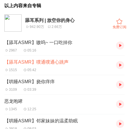
以上内容来自专辑
舔耳系列 | 放空你的身心
942.90万
2.66万
免费订阅
【舔耳ASMR】嗷呜~ 一口吃掉你
2967
05:16
【舔耳ASMR】噗通噗通心跳声
1515
05:42
【哄睡ASMR】挠你痒痒
3109
03:39
恶龙咆哮
1345
12:25
【哄睡ASMR】邻家妹妹的温柔助眠
3918
09:03