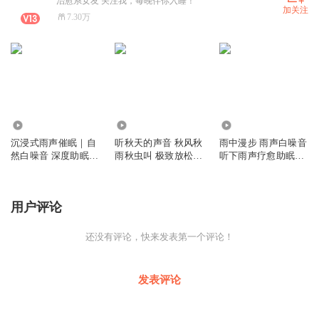
治愈系女友 关注我，每晚伴你入睡！
加关注
7.30万
96.74万
7672
39.04万
沉浸式雨声催眠｜自
听秋天的声音 秋风秋
雨中漫步 雨声白噪音
然白噪音 深度助眠
雨秋虫叫 极致放松｜
听下雨声疗愈助眠哄
冥想疗愈解压
助眠白噪音
睡ASMR
用户评论
还没有评论，快来发表第一个评论！
发表评论