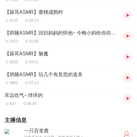
【舔耳ASMR】蜜桃成熟时
3122
08:13
【哄睡ASMR】回归妈妈的怀抱~ 今晚小妈给你你释放压力丨听点老歌伴你入眠
3351
31:40
【舔耳ASMR】魅魔
3635
09:12
【哄睡ASMR】玩几个有意思的道具
3681
07:13
耳边吹气~ 痒痒的
637
06:30
主播信息
一只百变鹿