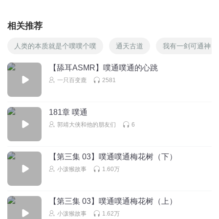
相关推荐
人类的本质就是个噗噗个噗
通天古道
我有一剑可通神
【舔耳ASMR】噗通噗通的心跳
一只百变鹿
2581
181章 噗通
郭靖大侠和他的朋友们
6
【第三集 03】噗通噗通梅花树（下）
小泼猴故事
1.60万
【第三集 03】噗通噗通梅花树（上）
小泼猴故事
1.62万