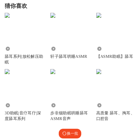
猜你喜欢
206.43万
1.03万
15.14万
舔耳系列|放松解压助
轩子舔耳哄睡ASMR
【ASMR助眠】舔耳
眠
3.64万
1.48万
11.53万
3D助眠|音疗耳疗|深
步非烟助眠哄睡舔耳
高质量 舔耳、掏耳、
度舔耳系列
ASMR音声
口腔音
换一批