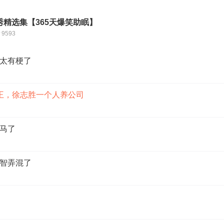
秀精选集【365天爆笑助眠】
9593
太有梗了
王，徐志胜一个人养公司
马了
智弄混了