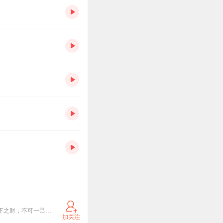
奇门遁甲、商经兵法、皆在胸中，深知赚钱之道，万种赚钱方法和项目烂熟于胸，观天下时势，知今天下之财，不可一己而得，愿于天下有志成功之人，结善缘，得正道，与天下人共享。
加关注