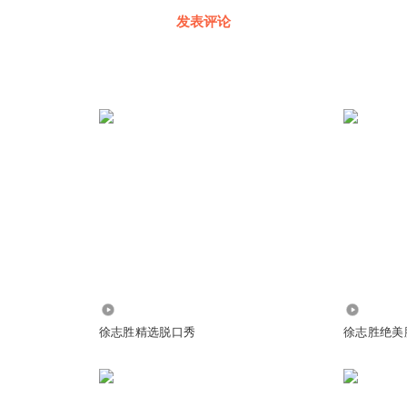
发表评论
9.12万
210.64万
徐志胜精选脱口秀
徐志胜绝美