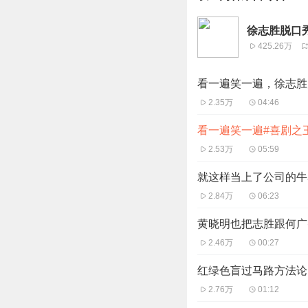
徐志胜脱口
425.26万
看一遍笑一遍，徐志胜
2.35万
04:46
看一遍笑一遍#喜剧之
2.53万
05:59
就这样当上了公司的牛
2.84万
06:23
黄晓明也把志胜跟何广
2.46万
00:27
红绿色盲过马路方法论
2.76万
01:12