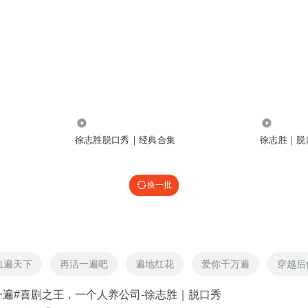
4378
5722
徐志胜脱口秀｜经典合集
徐志胜｜脱
换一批
血遍天下
再活一遍吧
遍地红花
爱你千万遍
穿越后
一遍#喜剧之王，一个人养公司-徐志胜｜脱口秀