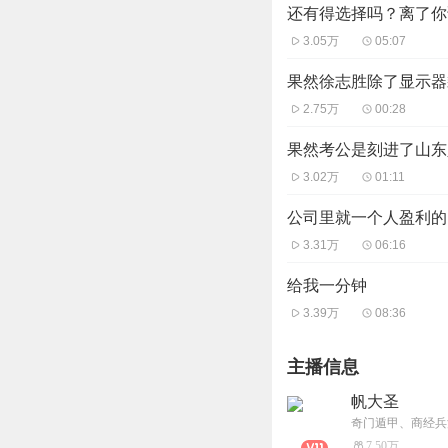
还有得选择吗？离了你
3.05万
05:07
果然徐志胜除了显示器
2.75万
00:28
果然考公是刻进了山东
3.02万
01:11
公司里就一个人盈利的
3.31万
06:16
给我一分钟
3.39万
08:36
主播信息
帆大圣
7.50万