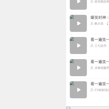
拾光精品
爆笑封神
帆大圣
看一遍笑
三七说书
看一遍笑一
卓睿炫颖
看一遍笑
CV郝郝说