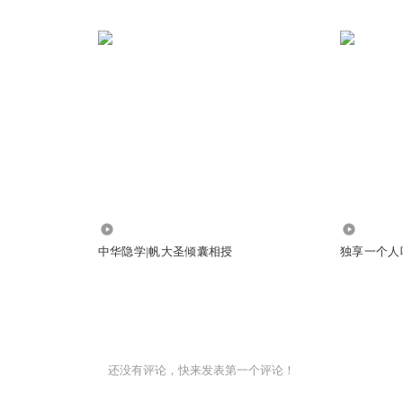
40
94.80万
中华隐学|帆大圣倾囊相授
独享一个人
还没有评论，快来发表第一个评论！