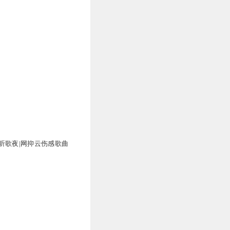
听歌夜|网抑云伤感歌曲