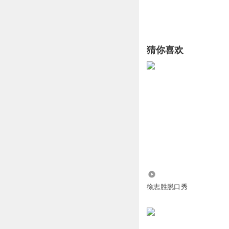
猜你喜欢
3.29万
徐志胜脱口秀