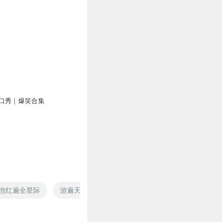
口秀｜爆笑合集
他红遍全星际
游遍天下
爱你千千万万遍
重来一遍我爱