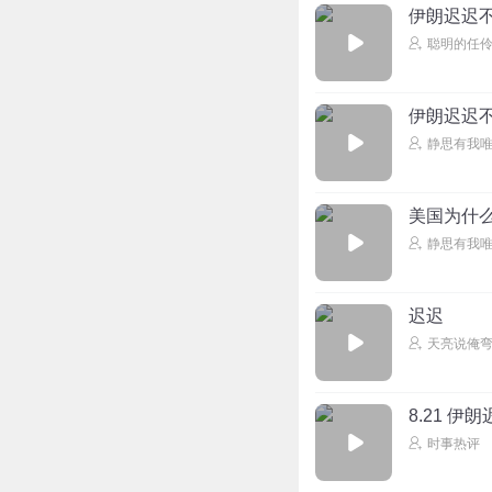
伊朗迟迟不
聪明的任
伊朗迟迟
静思有我
美国为什
静思有我
迟迟
天亮说俺弯
8.21 伊
时事热评