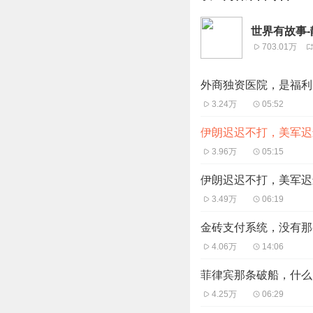
世界有故事
703.01万
外商独资医院，是福利
3.24万
05:52
伊朗迟迟不打，美军迟迟
3.96万
05:15
伊朗迟迟不打，美军迟迟
3.49万
06:19
金砖支付系统，没有那么
4.06万
14:06
菲律宾那条破船，什么
4.25万
06:29