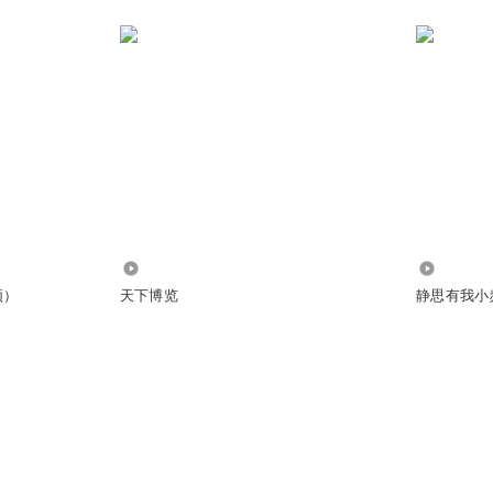
161.74万
25.69万
频）
天下博览
静思有我小