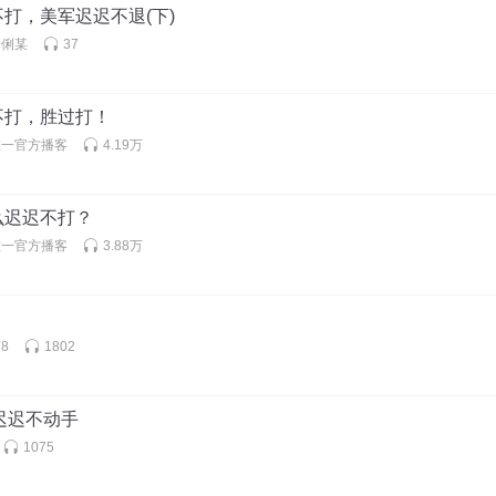
打，美军迟迟不退(下)
伶俐某
37
不打，胜过打！
唯一官方播客
4.19万
么迟迟不打？
唯一官方播客
3.88万
8
1802
朗迟迟不动手
1075