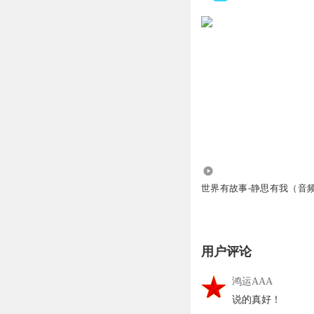
2340.06万
世界有故事-静思有我（音
用户评论
鸿运AAA
说的真好！