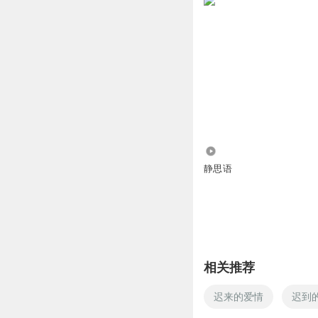
310.53万
静思语
相关推荐
迟来的爱情
迟到