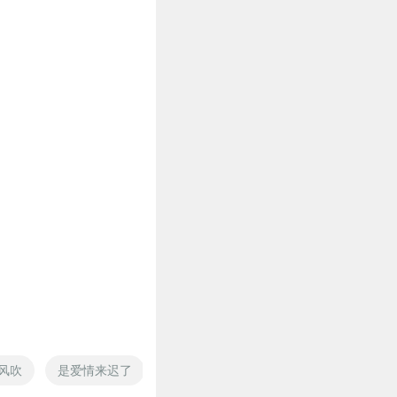
风吹
是爱情来迟了
公子小女子来迟了
你的青春我迟到