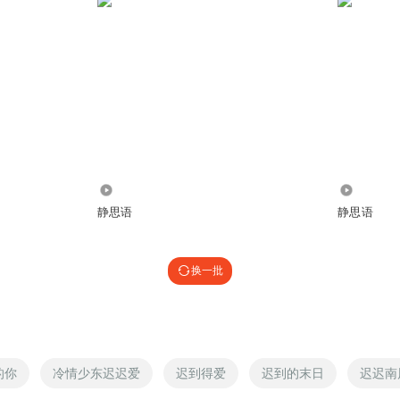
1409
1.31万
静思语
静思语
换一批
的你
冷情少东迟迟爱
迟到得爱
迟到的末日
迟迟南