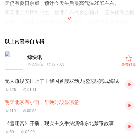
天仍有夏日余威，预计今天午后最高气温28℃左右。
明天北京将挥别晴空。据北京市气象台预计，受东移高空槽
影响，明天北京有一次小雨天气过程，将影响晚高峰出行，
出行请携带雨具，并注意交通安全。
气象专家介绍，明天下午有一长溜主雨带自西向东影响北
以上内容来自专辑
京，降雨最明显时段预计为18时至22时。明天半夜前后雨
鲸快讯
势减小，后天凌晨彻底雨停，预计不影响后天早高峰。
2.92亿
12.73万
免费订阅
气温方面，明天气温和今天差不多，早出晚归建议穿长袖或
配件外套。
无人疏浚安排上了！我国首艘双动力挖泥船完成海试
125
01:11
明天北京有小雨，早晚时段显凉意
110
00:55
《雪迷宫》开播，现实主义手法演绎东北禁毒故事
69
02:00