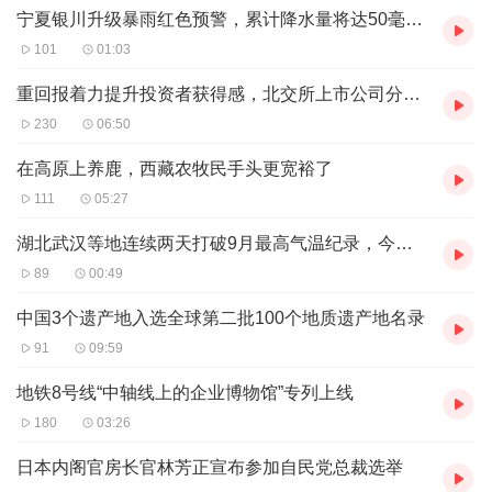
宁夏银川升级暴雨红色预警，累计降水量将达50毫米以上
101
01:03
重回报着力提升投资者获得感，北交所上市公司分红意识强
230
06:50
在高原上养鹿，西藏农牧民手头更宽裕了
111
05:27
湖北武汉等地连续两天打破9月最高气温纪录，今日高温有所缩减
89
00:49
中国3个遗产地入选全球第二批100个地质遗产地名录
91
09:59
地铁8号线“中轴线上的企业博物馆”专列上线
180
03:26
日本内阁官房长官林芳正宣布参加自民党总裁选举