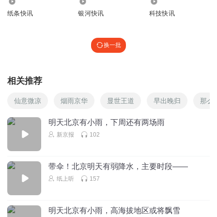
6453
3.32万
3.45万
纸条快讯
银河快讯
科技快讯
换一批
相关推荐
仙意微凉
烟雨京华
显世王道
早出晚归
那么
明天北京有小雨，下周还有两场雨
新京报
102
带伞！北京明天有弱降水，主要时段——
纸上听
157
明天北京有小雨，高海拔地区或将飘雪