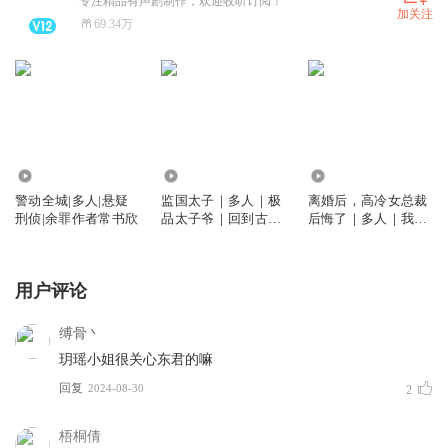
专注精品有声剧制作，欢迎收听订阅！
加关注
69.34万
67.69万
2.02亿
1.18亿
警动全城|多人|悬疑
监国太子｜多人｜极
离婚后，高冷女总裁
刑侦|余罪作者常书欣
品太子爷｜回到古代
后悔了｜多人｜我的
当太子李辰
冰山女总裁
用户评论
缚骨丶
玥瑶小姐很关心东君的嘛
回复
2024-08-30
2
梧桐倩