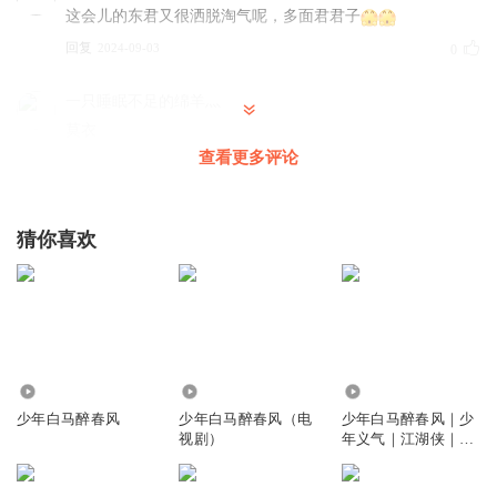
这会儿的东君又很洒脱淘气呢，多面君君子
回复
2024-09-03
0
一只睡眠不足的绵羊灬
莫衣
查看更多评论
回复
2025-02-22
0
哦咯SSD
猜你喜欢
只能慢慢来了
回复
2024-08-30
0
米club
国师这么厉害啊
回复
8920
6167
3411
2024-08-30
0
少年白马醉春风
少年白马醉春风（电
少年白马醉春风｜少
视剧）
年义气｜江湖侠｜少
简以时光彩虹
年歌行前传
天赋很重要啊