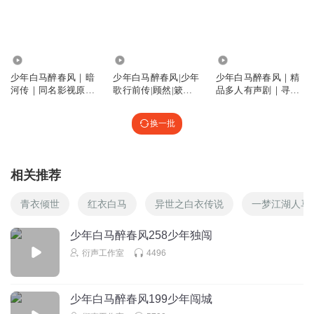
回复
2024-08-30
0
紫色月亮55
不过是再走一遍来时路
377.52万
3259.80万
706.20万
少年白马醉春风｜暗
少年白马醉春风|少年
少年白马醉春风｜精
回复
2024-08-30
0
河传｜同名影视原著
歌行前传|顾然|簌簌
品多人有声剧｜寻
｜少年歌行
轻扬|武侠
山、芸飞、君颜
卡啊加我陌陌
换一批
重头再来
回复
2024-08-30
0
相关推荐
青衣倾世
红衣白马
异世之白衣传说
一梦江湖人马
少年白马醉春风258少年独闯
衍声工作室
4496
少年白马醉春风199少年闯城