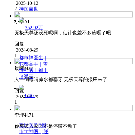
2025-10-12
2
神医盖世
小草AI
352.92万
无极天尊还没死呢啊，估计也差不多该嘎了吧
回复
2024-08-29
1
都市神医生｜
花都高手｜盖
晨曦May
世神医｜都市
逍遥王
人一倒霉喝凉水都塞牙 无极天尊的报应来了
回复
6497
2024-08-29
1
李理礼71
盖世医圣|"都
你突破人家又不是停滞不动了
市"|"神医"|"逆