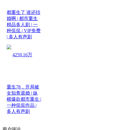
都重生了 谁还结
婚啊 | 都市重生
精品多人剧 | 一
种侃侃 | VIP免费
| 多人有声剧
4259.16万
重生78，开局被
女知青退婚 | 纵
横爆款都市重生 |
一种侃侃作品 |
多人有声剧
用户评论