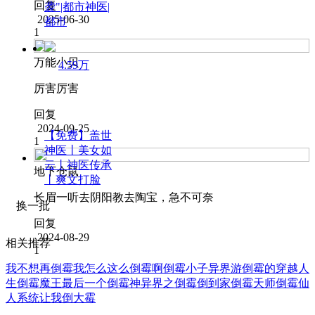
回复
袭"|都市神医|
2025-06-30
都市
1
万能小贝
4.59万
厉害厉害
回复
2024-09-25
【免费】盖世
1
神医丨美女如
云丨神医传承
地下仓鼠
丨爽文打脸
长眉一听去阴阳教去陶宝，急不可奈
换一批
回复
2024-08-29
相关推荐
1
我不想再倒霉
我怎么这么倒霉啊
倒霉小子异界游
倒霉的穿越人
生
倒霉魔王
最后一个倒霉神
异界之倒霉倒到家
倒霉天师
倒霉仙
人
系统让我倒大霉