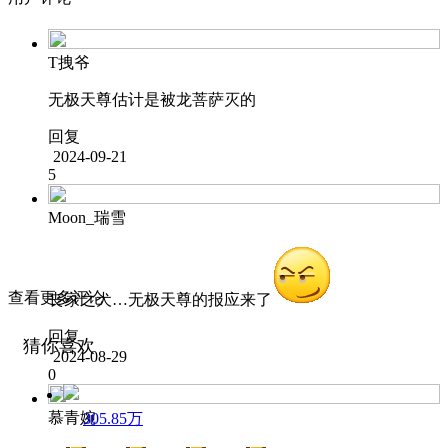
T拽爷
无极天尊估计是被龙菩萨灭的
回复
2024-09-21
5
Moon_瑞雪
查看更多评论
丧家之犬…无极天尊的报应来了
回复
猜你喜欢
2024-08-29
0
慕青婉
305.85万