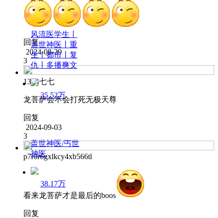
风流医学生丨
回复
盖世神医丨重
2024-08-29
生丨都市丨复
3
仇丨多播爽文
1314七七
35.52万
龙菩萨会不会打死无极天尊
回复
2024-09-03
3
盖世神医/丐世
神医
p7r0r6gxlkcy4xb566tl
38.17万
看来龙菩萨才是最后的boos
回复