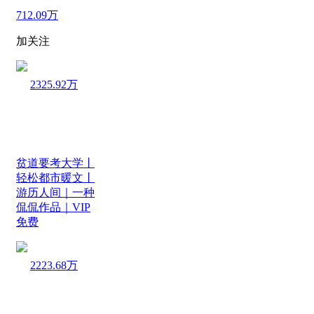
712.09万
加关注
2325.92万
贫道要考大学丨
轻松都市暖文丨
游历人间｜一种
侃侃作品｜VIP
免费
2223.68万