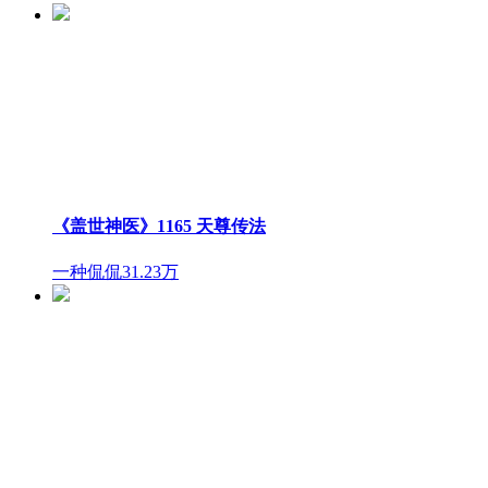
《盖世神医》1165 天尊传法
一种侃侃
31.23万