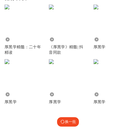
2.71万
20.58万
1.06万
厚黑学精髓：二十年
《厚黑学》精髓| 抖
厚黑学
精读
音同款
1.64万
607
579
厚黑学
厚黑学
厚黑学
换一批