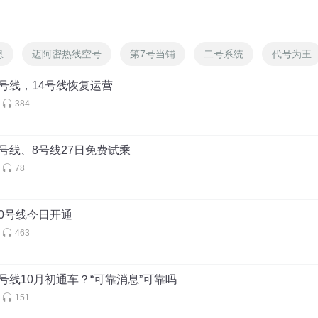
息
迈阿密热线空号
第7号当铺
二号系统
代号为王
号线，14号线恢复运营
384
号线、8号线27日免费试乘
78
0号线今日开通
463
号线10月初通车？“可靠消息”可靠吗
151