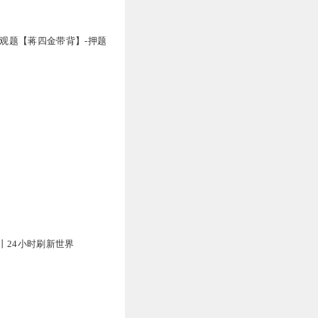
客观题【蒋四金带背】-押题
万
丨24小时刷新世界