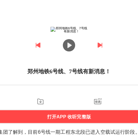
郑州地铁6号线、7号线有新消息！
打开APP 收听完整版
集团了解到，目前6号线一期工程东北段已进入空载试运行阶段