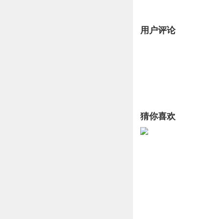
用户评论
猜你喜欢