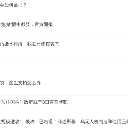
市委市政府的坚强领导和相关单位支持帮助下，经过全体参建
会如何拿捏？
。目前，已实现“洞通”，轨道安装完成99%，风水电安装及装饰
造了良好条件。
象炮弹”砸中截肢，官方通报
出几点希望和要求：希望大家继续保持十足的干劲，确保年底
求、回应社会各界关切关爱；要抓好重点难点工作、障碍性因
污染水排海，我驻日使馆表态
变电站建设等制约地铁开通的核心障碍性难题尽快破解；要进
各项防汛举措，确保安全度汛；要善于总结过去、着眼未来，
景发展空间，为推动公司可持续发展奠定基础、做好支撑。
心城区的一条南北向加密线，起于黄河博览馆站，止于南岗刘站，线
1座，其中换乘站8座，分别与1号线、2号线、3号线、4号线、5
袋，医生支招怎么办
线换乘。新建一段一场，在线路北端设东赵停车场，线路南端
行速度100公里/小时。
孟加拉国临时政府或于8日宣誓就职
看。
大规模进攻”，俄称：已击退！泽连斯基：乌无人机制造和使用已