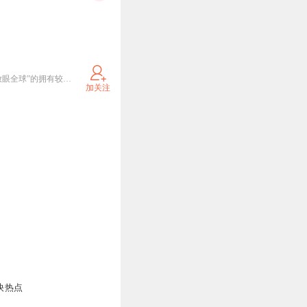
居中、守正、观天下！ 正观新闻，由郑州报业集团主办，是郑州市全力打造的“扎根郑州、立足中原、放眼全球”的拥有较强影响力的新型主流媒体，集“新闻+政务+服务”于一体的突出文化和国际视野的新媒体平台。
加关注
 快热点