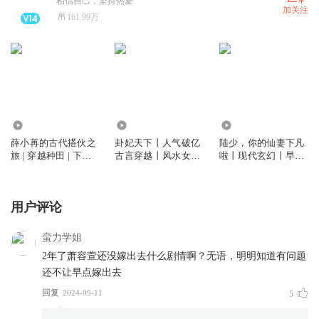
相信自己，坚持热爱
加关注
161.99万
800.99万
2.94亿
183.76万
薛小苒的古代搭伙之
卦妃天下丨人气破亿
陆少，你的仙妻下凡
旅 | 穿越种田 | 下饭
古言穿越丨风水女帝
啦丨现代玄幻丨早安
神剧 热门网剧原著 |
丨早安酱&吴磊&赵
酱/狐狸领衔丨多人精
多人精品免费
乾景丨VIP免费
品有声剧
用户评论
蛮力学姐
2年了萧容萱还没嫁出去什么剧情啊？无语，明明知道有问题
还不让早点嫁出去
回复
2024-09-11
5