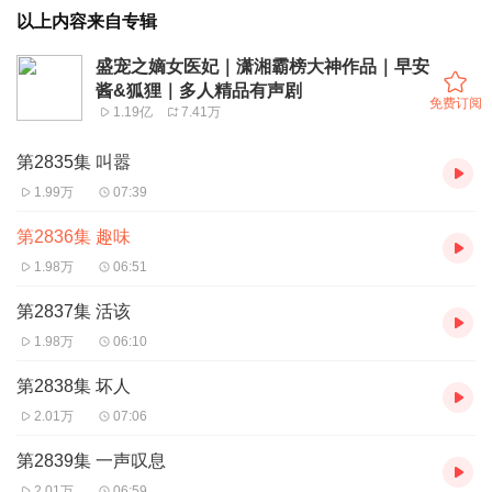
以上内容来自专辑
盛宠之嫡女医妃｜潇湘霸榜大神作品｜早安
酱&狐狸｜多人精品有声剧
免费订阅
1.19亿
7.41万
第2835集 叫嚣
1.99万
07:39
第2836集 趣味
1.98万
06:51
第2837集 活该
1.98万
06:10
第2838集 坏人
2.01万
07:06
第2839集 一声叹息
2.01万
06:59