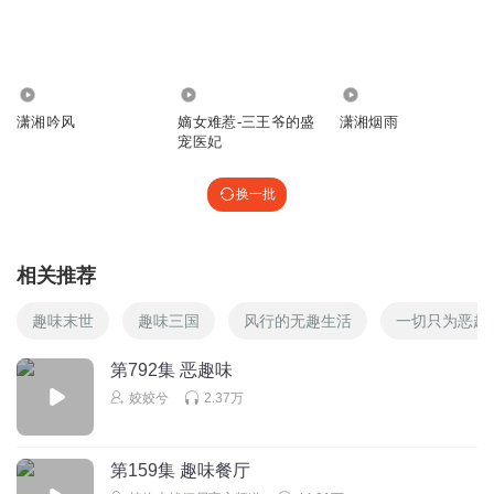
回复
2025-03-14
1
那時花开
糯米藕最喜欢了
听着流口水了！
5075
40.25万
3591
回复
潇湘吟风
嫡女难惹-三王爷的盛
潇湘烟雨
2024-08-15
0
宠医妃
那時花开
换一批
萧霏落落大方所以结局肯定好！而这个同父异母的妹妹自以
为是就自作孽不可活喽！每一个作妖的人都没有好下场！
回复
2024-08-15
0
相关推荐
橘酱酱酱
趣味末世
趣味三国
风行的无趣生活
一切只为恶趣
小肖煜的声音太老气了
第792集 恶趣味
回复
2025-11-27
0
姣姣兮
2.37万
海风味柠檬
白幕晓怎么还没讲到呢
第159集 趣味餐厅
回复
2026-04-10
0