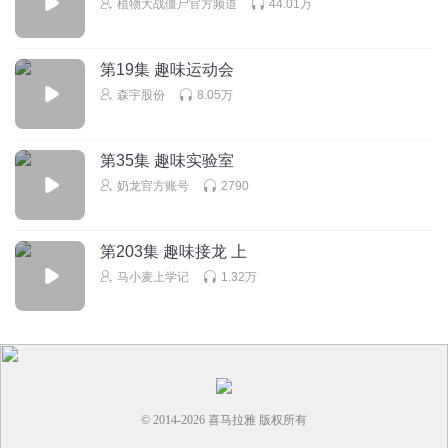
植物大战僵尸官方频道
44.01万
1501577ursn
孩子的声音，主播你自己不觉得难听吗？
第19集 趣味运动会
森宇股份
8.05万
回复
2026-02-19
0
第35集 趣味实验室
奶龙官方账号
2790
第203集 趣味接龙 上
马小麦上学记
1.32万
© 2014-
2026
喜马拉雅 版权所有