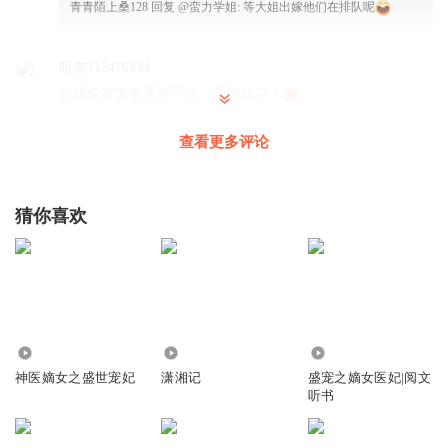
青青陌上桑128
回复 @
蛮力学姐
:
等大姐出嫁他们在排队呢
听友112476834
总感觉萧荣萱死性不改，要作妖了！
回复
2024-08-09
3
查看更多评论
魔灵子
感觉要出事
猜你喜欢
回复
2024-08-07
1
o樱落落o
萧荣萱当初可是害了萧霏，现在敢嫉恨南宫玥，还惦记官羽
白，脸皮比城墙厚
回复
2024-12-16
6.98万
231
6943.48万
1
神医嫡女之盛世宠妃
潇湘记
盛宠之嫡女医妃|阅文
听书
阳光很好吖
终于快完结了