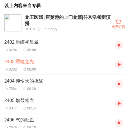
以上内容来自专辑
龙王医婿 |唐楚楚的上门龙婿|任京浩领衔演
播
免费订阅
1.10亿
7.22万
2402 重瞳初显威
8294
08:08
2403 重瞳之光
8202
08:00
2404 沌悟天的挑战
7584
08:20
2405 旗鼓相当
8077
08:14
2406 气的吐血
7546
08:15