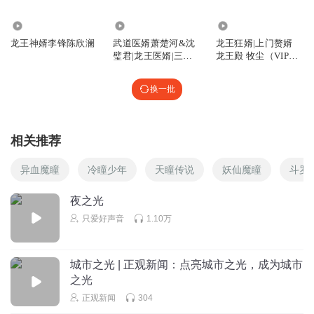
124
125.50万
5028.80万
龙王神婿李锋陈欣澜
武道医婿萧楚河&沈
龙王狂婿|上门赘婿
璧君|龙王医婿|三藏
龙王殿 牧尘（VIP快
大师
更版）
换一批
相关推荐
异血魔瞳
冷瞳少年
天瞳传说
妖仙魔瞳
斗罗
夜之光
只爱好声音
1.10万
城市之光 | 正观新闻：点亮城市之光，成为城市
之光
正观新闻
304