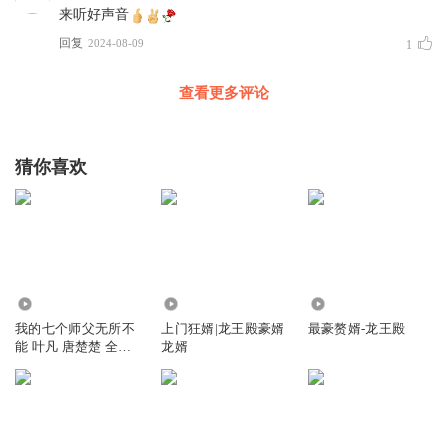
来听好声音
回复
2024-08-09
1
查看更多评论
猜你喜欢
22.42万
1543.60万
4900
我的七个师父无所不
上门狂婿|龙王殿豪婿
最豪赘婿-龙王殿
能 叶凡 唐楚楚 全集
龙婿
免费