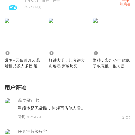
十年努力，做好一件事
加关注
223.14万
10.26万
35.43万
27.91万
爆更⭐天命赊刀人|悬
打进大明，比考进大
野种：枭起少年|你疯
疑精品多大多播|道士
明容易|穿越历史|权
了敢惹他，他可是黑
不好惹后传
谋|爽文
二代
用户评论
温度是氵七
重瞳本是无敌路，何须再借他人骨。
回复
2025-02-15
2
任京浩超级粉丝