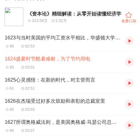
《资本论》精细解读：从零开始读懂经济学
313.59万
2.31万
免费订阅
1623与当时美国的平均工资水平相比，华盛顿大学教授们的工资要低20
86
02:53
1624盛夏时节酷暑难耐，为了节约用电
85
03:01
1625心灵感悟：在新的时代，对主管而言
91
02:51
1626在杰瑞受过好多次鼓励和表彰的总裁室里
85
03:03
1627所谓奥格威法则，是美国奥格威·马瑟公司总裁奥格威提出的
90
03:07