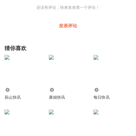
通过二手交易，闲置资源得到了有效利用，减少了浪费和过
还没有评论，快来发表第一个评论！
度消费。这不仅有利于环境保护，还符合可持续发展的要
求。
发表评论
二手电商市场持续增长，“以旧换新”推动行业供给优化
华泰证券显示，2023年，中国二手电商市场交易规模达到
猜你喜欢
5486.5亿元，用户数量突破5.8亿。这一数据反映了中国二
手电商市场的巨大潜力和用户基础的扩大。
总的来看，中国二手电商市场参与者众多，目前形成两类鲜
明的商业模式路径，以万物新生、转转为代表的平台，多集
中于C2B2C模式，运营模式相对较重，但试图解决高价值
7.48万
2.44万
65.20万
二手物品的标准化定价与信息不透明问题；以闲鱼为代表的
辰山快讯
康姐快讯
每日快讯
平台，以C2C模式为主，运营模式相对较轻，强调社区属
性，专注中长尾非标准化商品的二次流通，试图满足消费者
多样化分层的二手商品购买需求。在二手电商仍处渗透率快
速提升的现阶段，两类模式各有特色。