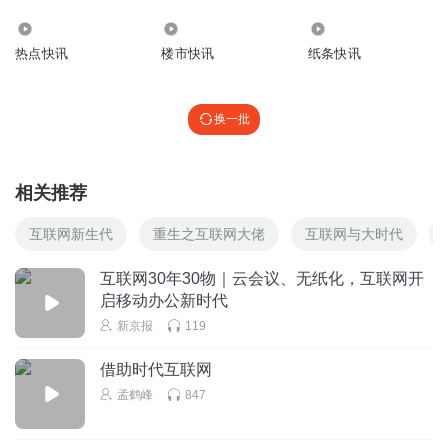
2023年，闲鱼升级为淘天一级业务，并上线官方“帮卖”服
8.57万
3.26万
6453
务，红布林新增股东58同城，并打通直播间和商城。二手电
热点快讯
楼市快讯
纸条快讯
商市场继续呈现增长势头，为消费者提供了更多元化的购物
选择。
换一批
2024年以旧换新在多个重要政治会议上被提及，3月国务院
和商务部等14部门共同颁布了本轮“以旧换新”的行动方案。
相关推荐
相较历史上的数轮家电下乡行动，华泰证券认为得益于社会
化物流能力的发达，以及二手电商平台在一站式换新和一体
互联网新生代
重生之互联网大佬
互联网与大时代
化处置能力上的健全，预计线上电商渠道将在此轮行动中发
互联网30年30物｜云会议、无纸化，互联网开
挥更显著的作用。同时，换新需求带来的二手商品供给有望
启移动办公新时代
进一步推动行业供给优化，并对应在需求侧对用户心智的建
新京报
119
设起到一定催化作用。
借助时代互联网
中国二手电商市场的主要参与者通过各自独特的商业模式和
孟鹤峰
847
服务，满足了消费者对于二手商品交易的需求。随着市场的
发展和消费者行为的变化，这些平台将继续在促进二手商品