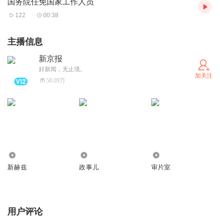
国务院任免国家工作人员
入中国网民的视野。随后，国内如58同城、赶集网等分类信
122
00:38
息网站也纷纷涉足二手交易领域，为百姓提供了一个便捷的
交易平台。这些平台不仅解决了信息不对称的问题，还降低
主播信息
了交易成本，使得二手交易得以迅速普及。
新京报
进入移动互联网时代，闲鱼、转转等专注于二手交易的平台
好新闻，无止境。
加关注
应运而生，并迅速崛起为行业巨头。这些平台通过技术创新
58.09万
和模式创新，不断优化交易流程，提升用户体验。如今，在
这些平台上，从日常用品到高端消费品，几乎都能找到心仪
的二手商品。
多年的谋变与发展，二手经济已经深刻影响了百姓的生活。
它不仅为消费者提供了更多选择，降低了购物成本，还有效
3431.30万
769.65万
40.97万
促进了资源的循环利用。在这个过程中，二手经济也催生了
新赫兹
政事儿
审片室
一系列相关产业，如鉴定、维修、物流等，为社会创造了更
多的就业机会。
用户评论
更重要的是，二手经济的发展与循环经济的理念不谋而合。