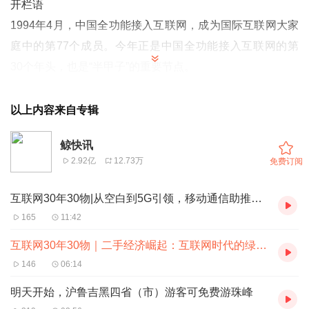
开栏语
1994年4月，中国全功能接入互联网，成为国际互联网大家
庭中的第77个成员。今年正是中国全功能接入互联网的第
30个年头，也是“半甲子”的重要节点。
短短30年的发展历程，大潮激荡、风卷云涌，有太多“物”值
得铭记。这三十年，中国互联网从无到有，从小到大，从大
以上内容来自专辑
到强，诞生了许多物件、应用或平台。上述物件或应用等价
鲸快讯
值不只在商业，它更是一种情怀，凝聚着人们生活与情感的
2.92亿
12.73万
免费订阅
长久记忆。
为此，新京报贝壳财经联合中国互联网发展基金会中国正能
互联网30年30物|从空白到5G引领，移动通信助推高质发展
量网络传播专项基金推出了《互联网30年30物》专题。希
165
11:42
望通过讲述中国互联网发展史上具有标志意义的物件、应用
互联网30年30物｜二手经济崛起：互联网时代的绿色消费新潮流
或平台的故事，勾勒中国互联网三十年的演进历程，透视其
146
06:14
未来将走向何方。
明天开始，沪鲁吉黑四省（市）游客可免费游珠峰
30年前的一根网线，让中国连通世界。如今，互联网半甲