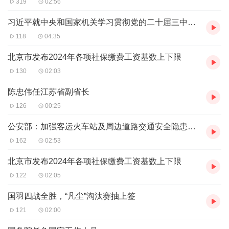
319
02:56
子，中国继“网”开来，方兴未AI。
互联网不仅深刻改变了我们的生活方式，更孕育出了众多新
习近平就中央和国家机关学习贯彻党的二十届三中全会精神 推动机关党建高质量发展作出重要指示
兴业态。其中，二手经济作为互联网时代的一大产物，正影
118
04:35
响着百姓生活，并推动着循环经济的蓬勃发展。
北京市发布2024年各项社保缴费工资基数上下限
回首往昔，二手交易并非新鲜事物。古时的集市、跳蚤市场
130
02:03
便是其雏形。然而，随着时代的变迁，这些传统的二手交易
陈忠伟任江苏省副省长
方式逐渐被边缘化。直到互联网的出现，为二手交易插上了
126
00:25
翅膀。
公安部：加强客运火车站及周边道路交通安全隐患排查整治
断舍离、极简主义、薅羊毛、反向消费，近年来，年轻人的
162
02:53
生活方式创新大多都与消费有关。“循环经济”，在年轻人的
语境里和“岀二手”有关，花着更低的价格买到心仪的东西，
北京市发布2024年各项社保缴费工资基数上下限
成为一种新兴的生活方式。
122
02:05
降低购物成本有效促进资源循环利用，平台解决信息不对称
国羽四战全胜，“凡尘”淘汰赛抽上签
问题
121
02:00
本世纪初，随着eBay等国外平台的兴起，二手交易开始进