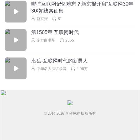
哪些互联网记忆难忘？新京报开启“互联网30年
流通、提升交易效率方面发挥重要作用。二手经济也将迎来
30物”线索征集
更加广阔的发展空间。
新京报
81
第1505章 互联网时代
东方白书场
2365
袁岳-互联网时代的新男人
中华名人演讲录音
4.96万
© 2014-
2026
喜马拉雅 版权所有