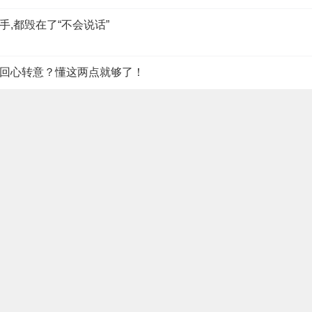
,都毁在了“不会说话”
回心转意？懂这两点就够了！
人设翻车，婚姻为什么会很幸福
人设翻车，婚姻为什么会很幸福
法宝
你把握住“理想型”！