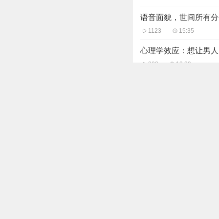
语音面貌，世间所有分手
1123
15:35
心理学效应：想让男人
903
13:39
“好为人母”的伊能静
712
13:04
“好为人母”的伊能静
676
13:04
让高价值男人爱上你的
1294
12:15
掌握住这5点好习惯，帮
822
13:51