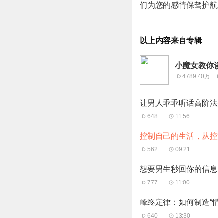
们为您的感情保驾护航
以上内容来自专辑
小魔女教你
4789.40万
让男人乖乖听话高阶法
648
11:56
控制自己的生活，从控
562
09:21
想要男生秒回你的信息
777
11:00
峰终定律：如何制造“
640
13:30