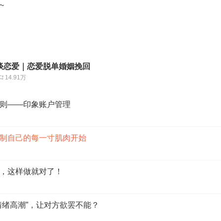
~
谈恋爱｜恋爱脱单婚姻挽回
14.91万
则——印象账户管理
制自己的每一寸肌肉开始
，这样做就对了！
情绪高潮”，让对方欲罢不能？