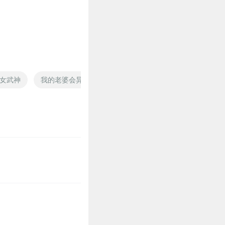
12
女武神
我的老婆会异能
老婆正经点
黑道老婆
我
9
8
8