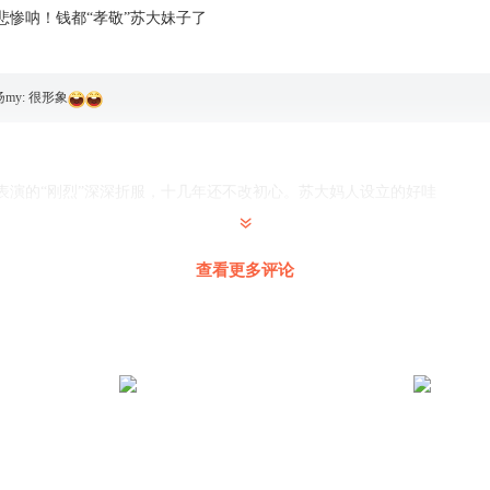
悲惨呐！钱都“孝敬”苏大妹子了
扬my
:
很形象
表演的“刚烈”深深折服，十几年还不改初心。苏大妈人设立的好哇
查看更多评论
飞扬my
:
她就是个老绿茶
林？不可能吧，就她那性格！我怎么觉得是苏大妹子栽赃的
漆嘛黑不说话
:
我也觉得