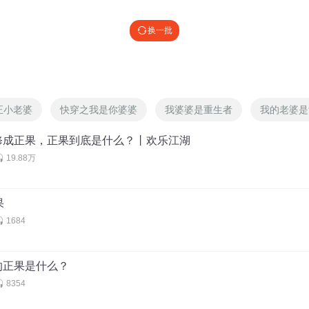
，辛辛苦苦挣点钱都孝敬老绿茶了
换一批
一_
:
周大妈有没装树林我不知道，苏大妈肯定是有的，只不过她藏的深
正小老婆
快穿之我是你婆婆
我婆婆是重生者
我的老婆是
，这白老头这被苏老鸨洗脑洗的妥妥的真爱
修成正果，正果到底是什么？丨欢乐江湖
19.88万
油的，悠闲了一整天
果
1684
我不知道，苏大妈肯定是有的，只不过她藏的深
的正果是什么？
8354