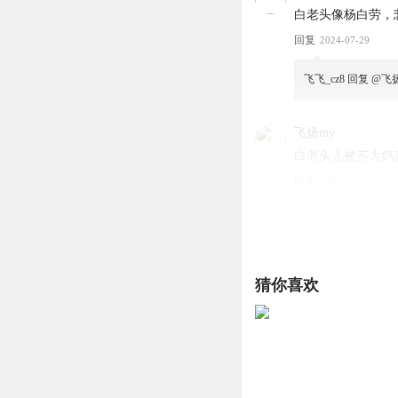
白老头像杨白劳，
回复
2024-07-29
飞飞_cz8
回复 @
飞
飞扬my
白老头儿被苏大妈
回复
2024-07-29
冬日阳光hl
回复 @
乌漆嘛黑不说话
猜你喜欢
周李氏跟人钻小树
回复
2024-07-29
是阿虫呀
回复 @
乌