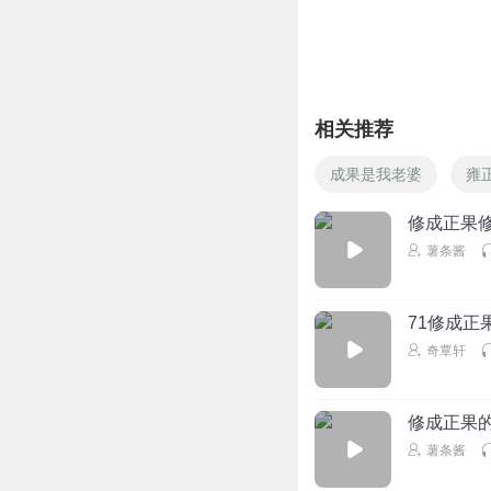
可不就是杨白劳嘛
回复
2024-07-30
风知兮
回复 @
九天
相关推荐
大又圆土豆
成果是我老婆
雍
服了服了
修成正果
回复
2024-07-29
薯条酱
姣总今天想我了莓
白老头就是来打酱
71修成正
回复
2024-09-04
奇覃轩
风知兮
周大妈有没装树林
修成正果
薯条酱
回复
2025-06-27