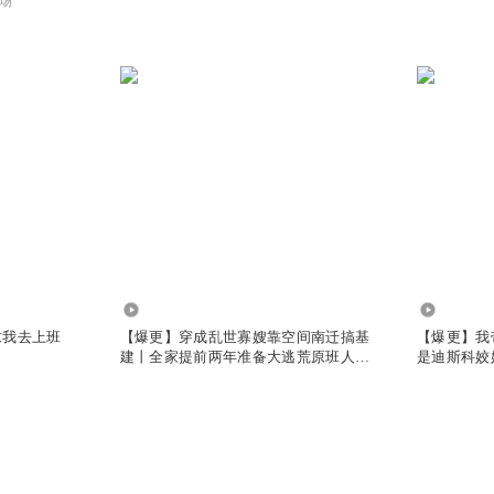
场
1359.84万
969.54万
求我去上班
【爆更】穿成乱世寡嫂靠空间南迁搞基
【爆更】我
建丨全家提前两年准备大逃荒原班人马
是迪斯科姣
丨多人有声剧