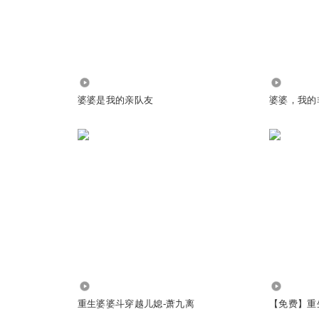
销头子，白老头就是被洗脑的下线
1609
33.69万
婆婆是我的亲队友
婆婆，我的
的是老苏
瓶哇哈哈压压惊
:
是周大妈，周群接班之前她确实。。
捧红了庄志希
@
别睡了该醒了Zz
:
怎么捧红的呀
25.27万
2484
重生婆婆斗穿越儿媳-萧九离
【免费】重