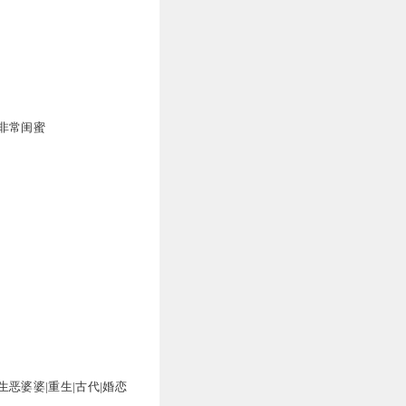
22
非常闺蜜
19
14
生恶婆婆|重生|古代|婚恋