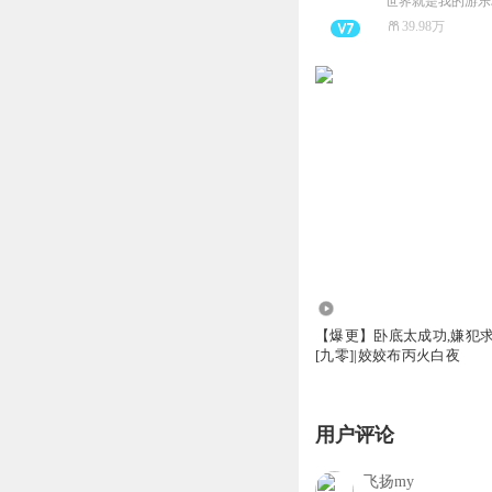
世界就是我的游乐
39.98万
2003.56万
【爆更】卧底太成功,嫌犯
[九零]|姣姣布丙火白夜
用户评论
飞扬my