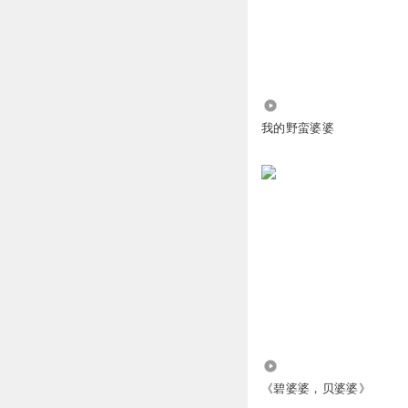
冬日阳光hl
感觉苏大妈就是传
回复
2024-07-29
3748
喝瓶哇哈哈压压惊
我的野蛮婆婆
怎么觉得钻小树林
回复
2024-07-29
明着讨饭
回复 @
喝
别睡了该醒了Zz
剧透一下：白老头
回复
2024-08-01
静听人间烟火
回复 
764
《碧婆婆，贝婆婆》
Xiang阳hua开