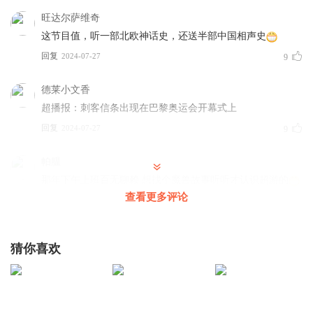
旺达尔萨维奇
【进群方式】
这节目值，听一部北欧神话史，还送半部中国相声史
xijunfo2021
回复
2024-07-27
9
德莱小文香
超播报：刺客信条出现在巴黎奥运会开幕式上
回复
2024-07-27
9
帕腽
那年下午上班百无聊赖 想找个魔兽故事听听才认识超游的
查看更多评论
回复
2024-07-28
5
Bccasc
猜你喜欢
金花说的好 野人梗接的也好😂
回复
2024-07-27
5
风ING_bz