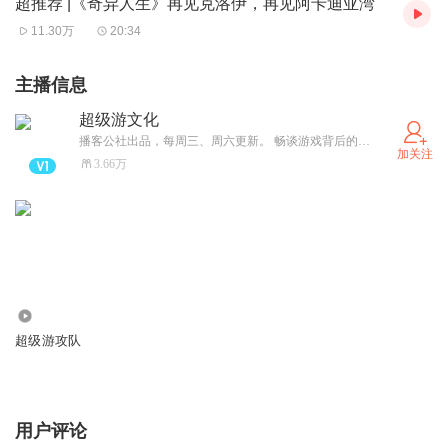
96:00 霍迪尔：被诈弑兄，焉知非福
超推荐 |《奇异人生》再见克洛伊，再见阿卡迪亚湾
11.30万
20:34
108:00 《北欧神话ABC》关于芙蕾雅的一些误会
113:00 尤格萨隆——犹格索托斯：凭借此门无数空间在此
主播信息
汇聚
超级游文化
115:00 炉石传说中的尤格萨隆：导演救我！
播客公社出品，每周三、周六更新。 畅谈游戏背后的文化与生活， 交流与建议请搜索播客公社，私信注明“超游”
118:30 游戏里的古神怎么还能往后续啊？！
加关注
3.66万
【主播】
金花、细菌佛、
野人、
小朱
【后期制作】
3.34万
小朱
超级游攻队
【公众号】
超级游文化
用户评论