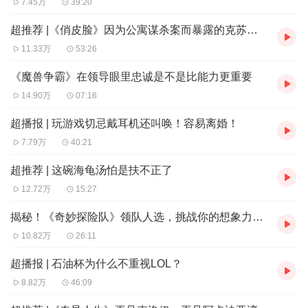
26:40 守护者的分裂与腐化
7.45万
39:20
36:50 隐藏boss‌观察者奥尔加隆：毁灭吧，赶紧的
超推荐 |《俏皮脸》因为公寓谋杀案而暴露的克苏鲁故事
38:30 北欧神话的集大成者，受宗教影响与口口相传的《埃
11.33万
53:26
达》
《魔兽争霸》在领导眼里忠诚是不是比能力更重要
42:40 诸神的黄昏与拉格纳罗斯，如尼文与死亡骑士，蓝
14.90万
07:16
牙、巨人、世界之树
超播报 | 玩游戏切忌戴耳机还叫唤！容易离婚！
45:20 英语中表示星期的单词到底怎么来的？
7.79万
40:21
57:10 提尔：白银之手骑士团的老祖宗
63:10 撒谎成性的阿萨神族如何束缚吞世巨狼芬里尔
超推荐 | 这碗海龟汤怕是扶不正了
69:30 北欧神话中提尔地位的谜团
12.72万
15:27
73:30 托尔——托里姆：宠妻人设不能变
揭秘！《奇妙探险队》领队人选，挑战你的想象力边界
76:10 洛基——洛肯：撒谎成性的阿萨神族如何让巨人打白
10.82万
26:11
工
超播报 | 石油杯为什么不重视LOL？
87:30 芙蕾雅：我掌管爱情与生育，我也是女武神
8.82万
46:09
89:40 弥米尔——米米尔隆：我来组成头部！