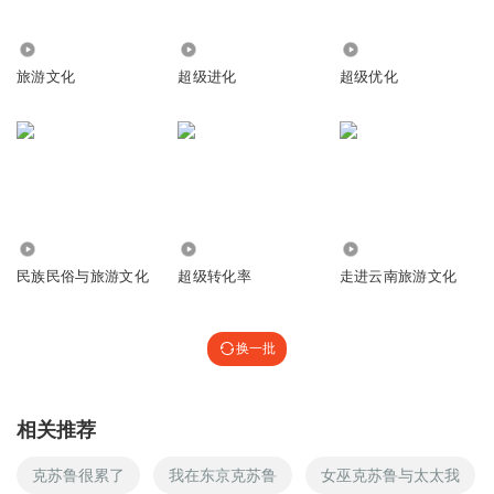
纠正一下，五个老虎那个也是战神金刚，但是“我来组成头
部”是海陆空战队版的台词
999
39.66万
3742.61万
回复
2024-07-28
4
旅游文化
超级进化
超级优化
超级游文化
回复 @
风ING_bz
:
感谢纠正~
Ameng0
火星叫荧惑星，看见了就意味着要发生战争了
9005
718
45.62万
回复
2024-07-27
4
民族民俗与旅游文化
超级转化率
走进云南旅游文化
沐然羽
回复 @
Ameng0
:
忽有狂徒夜磨刀 帝星飘摇荧惑高
换一批
沐然羽
洛基会打板吗 给他三天 能打出响来我买他一万双布鞋
回复
2024-08-03
相关推荐
4
克苏鲁很累了
我在东京克苏鲁
女巫克苏鲁与太太我
沐然羽