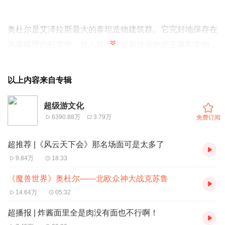
奥杜尔是艾泽拉斯最大的泰坦造物建筑群。它完好地保存在
风暴峭壁的积雪中，世人皆传其中有传说中的宝藏和文物，
同时还留有泰坦巨大的创世引擎。实际上，泰坦守护者建造
奥杜尔只为囚禁上古之神尤格萨隆。随着时间流逝，守护者
以上内容来自专辑
之间出现了意见分歧，尤格萨隆趁机腐化了看守奥杜尔的守
护者们。随着怀旧服再度开启，我们将深入奥杜尔，唤回守
超级游文化
6390.88万
3.79万
免费订阅
护者的神志，并最终直面上古之神尤格萨隆。
超推荐 |《风云天下会》那名场面可是太多了
时间轴：
9.84万
18:33
02:20 奥杜尔与国服羁绊——曾经忘了开，怀旧服依旧忘了
《魔兽世界》奥杜尔——北欧众神大战克苏鲁
开
14.64万
05:32
04:50 中国公会星辰全球首杀零灯尤格萨隆
08:00 九大泰坦守护者与上古之神的史前大战
超播报 | 炸酱面里全是肉没有面也不行啊！