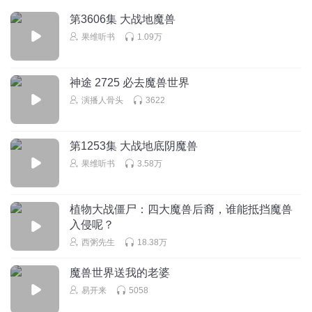
熊怎么能没根呢 那不成杜兰特了吗 以后就不是森林老大了
第3606集 大战地魔兽
变成森林老1.5了
果维听书
1.09万
回复
2024-08-02
4
大唐挖掘机
神途 2725 必去魔兽世界
完善一下金花说的（金花每次说什么都像是现挂）洛基有个
演播人骨头
3622
最重要的身分和神职是火神 漫威的洛基没出来之前 提起洛基
就是火神。造房子的那个故事 是巨人不干活是马在干活 所以
洛基变成母马 勾引那个去快活了几天几夜 巨人就不会干活了
第1253集 大战地底阴魔兽
最后索尔出现给锤死 巴德尔的故事是 他是光明之神所以他妈
果维听书
3.58万
祈求万物不得加害于他 因为诸神黄昏是开启是以巴德尔得死
为前提条件
植物大战僵尸：四大魔兽后裔，谁能抵挡魔兽
回复
2024-07-28
4
入侵呢？
西粥先生
18.38万
我要会发光
想听主播们讲讲刺客信条，B站有个UP“北纬 25”做了一个刺
魔兽世界送我的老婆
客信条编年史。看完之后感觉刺客信条的故事简直太宏大
易开来
5058
了。